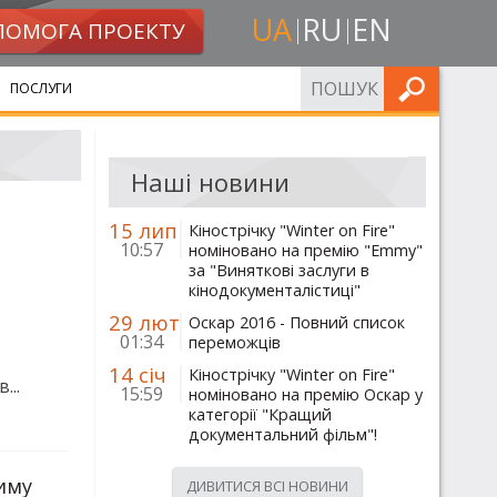
UA
RU
EN
ПОМОГА ПРОЕКТУ
ШУКАТИ
ПОСЛУГИ
Наші новини
15 лип
Кінострічку "Winter on Fire"
10:57
номіновано на премію "Emmy"
за "Виняткові заслуги в
кінодокументалістиці"
29 лют
Оскар 2016 - Повний список
01:34
переможців
14 січ
Кінострічку "Winter on Fire"
...
15:59
номіновано на премію Оскар у
категорії "Кращий
документальний фільм"!
иму
ДИВИТИСЯ ВСІ НОВИНИ