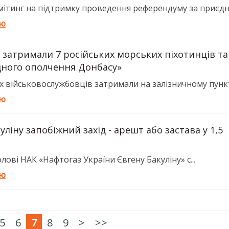
мітинг на підтримку проведення референдуму за приєдна
тю
 затримали 7 російських морських піхотинців та
дного ополчення Донбасу»
х військовослужбовців затримали на залізничному пункті
тю
уліну запобіжний захід - арешт або застава у 1,5
ові НАК «Нафтогаз України Євгену Бакуліну» с...
тю
5
6
7
8
9
>
>>