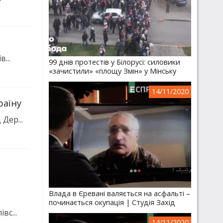
...
99 днів протестів у Білорусі: силовики
«зачистили» «площу Змін» у Мінську
14/11/2020
раїну
Дер...
Влада в Єревані валяється на асфальті –
починається окупація | Студія Захід
вс...
14/11/2020