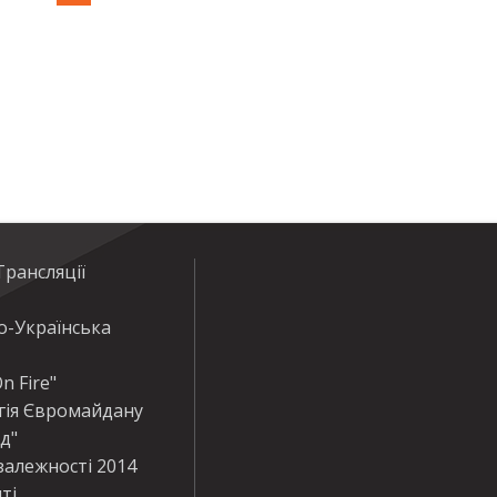
рансляції
о-Українська
n Fire"
гія Євромайдану
ід"
залежності 2014
ті