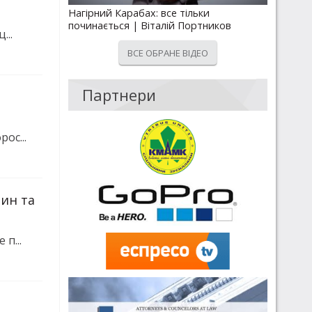
Нагірний Карабах: все тільки
починається | Віталій Портников
...
ВСЕ ОБРАНЕ ВІДЕО
Партнери
ос...
ин та
п...