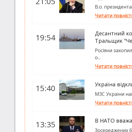
21:05
В.о. президента
Читати повніс
Десантний ко
19:54
Тральщик "Че
Росіяни захопи
о...
Читати повніс
Україна відкл
15:40
МЗС України нап
Читати повніс
В НАТО вважа
13:35
Зосереджених бі