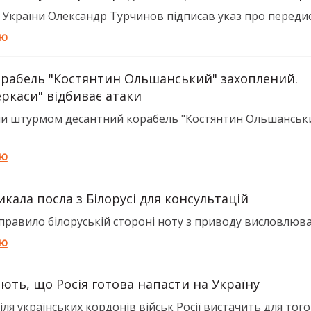
 України Олександр Турчинов підписав указ про передисл
тю
рабель "Костянтин Ольшанський" захоплений.
ркаси" відбиває атаки
ли штурмом десантний корабель "Костянтин Ольшанськ
тю
икала посла з Білорусі для консультацій
равило білоруській стороні ноту з приводу висловлюван
тю
ють, що Росія готова напасти на Україну
ля українських кордонів військ Росії вистачить для того,.