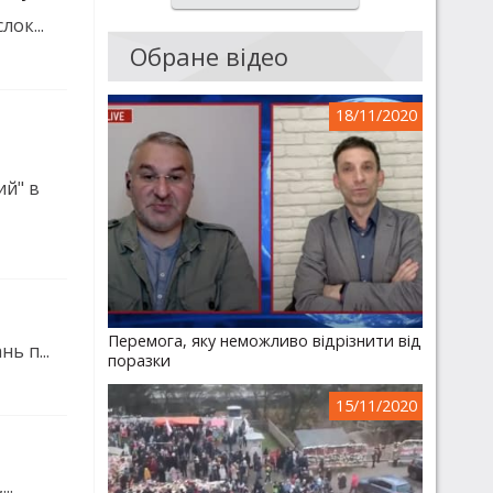
ок...
Обране відео
18/11/2020
ий" в
Перемога, яку неможливо відрізнити від
ь п...
поразки
15/11/2020
..