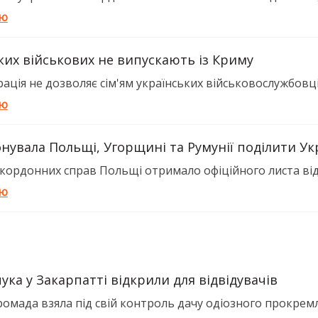
тю
ьких військових не випускають із Криму
ація не дозволяє сім'ям українських військовослужбовців
тю
нувала Польщі, Угорщині та Румунії поділити Ук
кордонних справ Польщі отримало офіційного листа від 
тю
ка у Закарпатті відкрили для відвідувачів
омада взяла під свій контроль дачу одіозного прокремлі