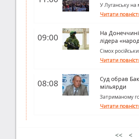
У Луганську на 
Читати повніс
На Донеччині
09:00
лідера «наро
Сімох російськи
Читати повніс
Суд обрав Бак
08:08
мільярди
Затриманому гол
Читати повніс
<<
<