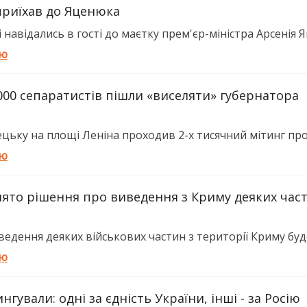
риїхав до Яценюка
навідались в гості до маєтку прем'єр-міністра Арсенія Яц
тю
000 сепаратистів пішли «виселяти» губернатора
цьку на площі Леніна проходив 2-х тисячний мітинг прор
тю
ято рішення про виведення з Криму деяких част
едення деяких військових частин з території Криму буде 
тю
нгували: одні за єдність України, інші - за Росію