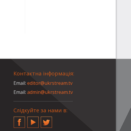
Контактна інформація:
Email:
editor@ukrstream.tv
Email:
admin@ukrstream.tv
Слідкуйте за нами в:
Facebook
YouTube
Twitter