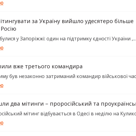
тю
мітингувати за Україну вийшло удесятеро більше
 Росію
улися у Запоріжжі: один на підтримку єдності України ,...
тю
пили вже третього командира
риму був незаконно затриманий командир військової част
тю
шли два мітинги – проросійський та проукраїнс
ійський мітинг відбувається в Одесі в неділю на Кулико
тю