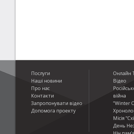
Послуги
Онлайн Т
Наші новини
Відео
Про нас
Російськ
Контакти
війна
Запропонувати відео
"Winter O
Допомога проекту
Хроноло
Місія "Сх
День Не
Ніч пам'я