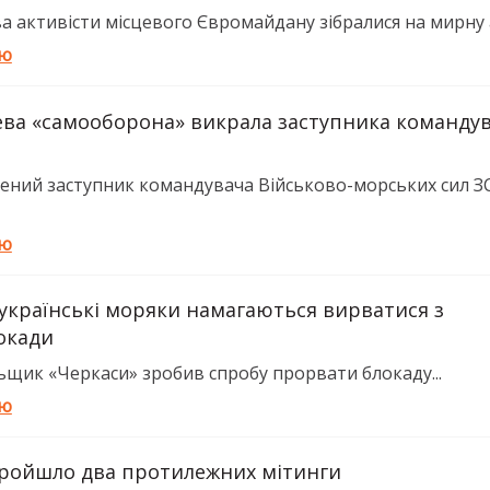
а активісти місцевого Євромайдану зібралися на мирну а
тю
ева «самооборона» викрала заступника команду
ений заступник командувача Військово-морських сил З
тю
 українські моряки намагаються вирватися з
локади
щик «Черкаси» зробив спробу прорвати блокаду...
тю
пройшло два протилежних мітинги