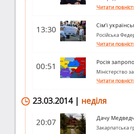
Читати повніс
Сім'ї українс
13:30
Російська Федер
Читати повніс
Росія запропо
00:51
Міністерство за
Читати повніс
23.03.2014 |
неділя
Дачу Медведчу
20:07
Закарпатська гр