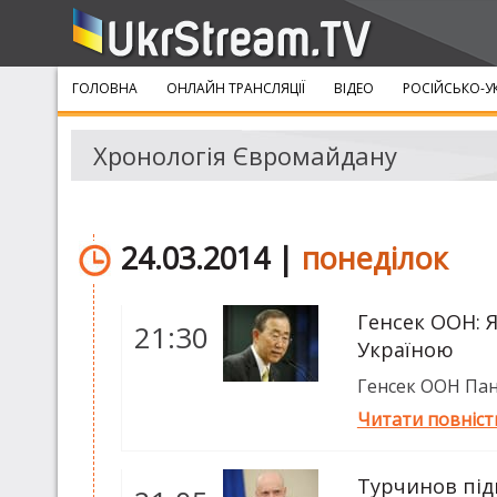
ГОЛОВНА
ОНЛАЙН ТРАНСЛЯЦІЇ
ВІДЕО
РОСІЙСЬКО-У
Хронологія Євромайдану
24.03.2014 |
понеділок
Генсек ООН: 
21:30
Україною
Генсек ООН Пан 
Читати повніс
Турчинов під