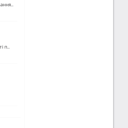
ння...
 п...