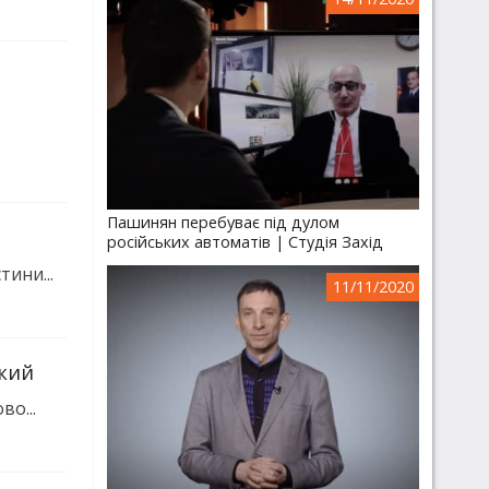
Пашинян перебуває під дулом
російських автоматів | Студія Захід
ини...
11/11/2020
ький
во...