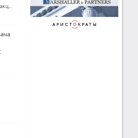
кц...
вача
С