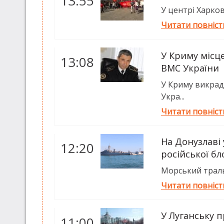
13:55
У центрі Харков
Читати повніс
У Криму місц
13:08
ВМС України
У Криму викрад
Укра...
Читати повніс
На Донузлаві
12:20
російської б
Морський траль
Читати повніс
У Луганську 
11:00