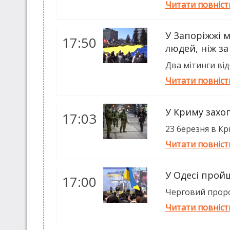
Читати повніс
У Запоріжжі 
17:50
людей, ніж за
Два мітинги відб
Читати повніс
У Криму захо
17:03
23 березня в К
Читати повніс
У Одесі прой
17:00
Черговий пророс
Читати повніс