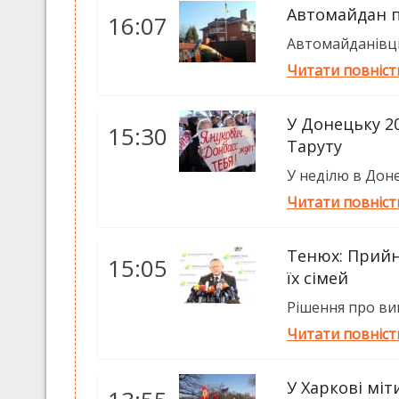
Автомайдан п
16:07
Автомайданівці 
Читати повніс
У Донецьку 2
15:30
Таруту
У неділю в Доне
Читати повніс
Тенюх: Прийн
15:05
їх сімей
Рішення про вив
Читати повніс
У Харкові міти