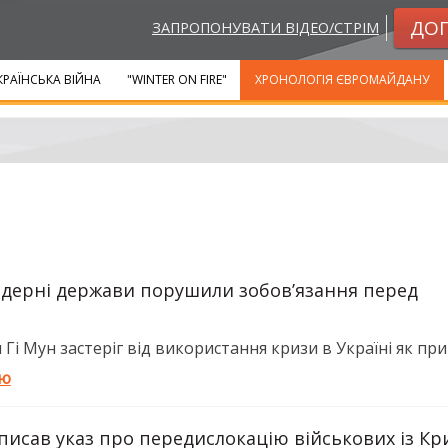
ДО
ЗАПРОПОНУВАТИ ВІДЕО/СТРІМ
КРАЇНСЬКА ВІЙНА
"WINTER ON FIRE"
ХРОНОЛОГІЯ ЄВРОМАЙДАНУ
Ядерні держави порушили зобов’язання перед
Гі Мун застеріг від використання кризи в Україні як прив
тю
писав указ про передислокацію військових із Кр