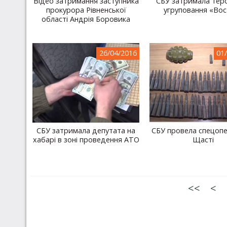
Відео затримання заступника
СБУ затримала тер
прокурора Рівненської
угруповання «Вос
області Андрія Боровика
26/04/2016
01
СБУ затримала депутата на
СБУ провела спецопе
хабарі в зоні проведення АТО
Щасті
<<
<