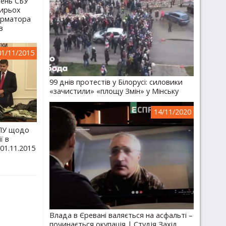
день СБУ
тирьох
орматора
в
01/11/2015
99 днів протестів у Білорусі: силовики
«зачистили» «площу Змін» у Мінську
14/11/2020
ГПУ щодо
ї в
01.11.2015
Влада в Єревані валяється на асфальті –
починається окупація | Студія Захід