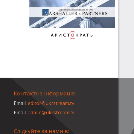
Контактна інформація:
Email:
editor@ukrstream.tv
Email:
admin@ukrstream.tv
Слідкуйте за нами в: