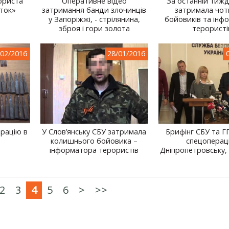
ориста
Оперативне відео
За останній тиж
ток»
затримання банди злочинців
затримала чо
у Запоріжжі, - стрілянина,
бойовиків та інф
зброя і гори золота
терористі
/02/2016
28/01/2016
рацію в
У Слов’янську СБУ затримала
Брифінг СБУ та 
колишнього бойовика –
спецопераці
інформатора терористів
Дніпропетровську, 
2
3
4
5
6
>
>>