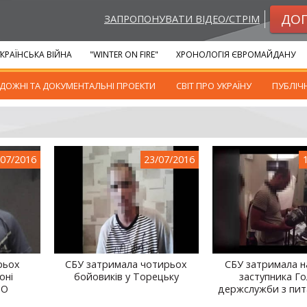
ДО
ЗАПРОПОНУВАТИ ВІДЕО/СТРІМ
КРАЇНСЬКА ВІЙНА
"WINTER ON FIRE"
ХРОНОЛОГІЯ ЄВРОМАЙДАНУ
ДОЖНІ ТА ДОКУМЕНТАЛЬНІ ПРОЕКТИ
СВІТ ПРО УКРАЇНУ
ПУБЛІЧ
/07/2016
23/07/2016
рьох
СБУ затримала чотирьох
СБУ затримала н
оні
бойовиків у Торецьку
заступника Г
ТО
держслужби з пит