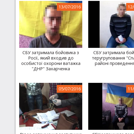
13/07/2016
12
СБУ затримала бойовика з
СБУ затримала бо
Росії, який входив до
теругруповання "Сп
особистої охорони ватажка
районі проведенн
"ДНР" Захарченка
05/07/2016
11