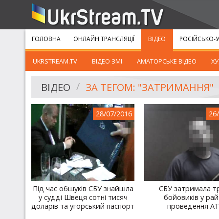
ГОЛОВНА
ОНЛАЙН ТРАНСЛЯЦІЇ
ВІДЕО
РОСІЙСЬКО-У
UKRSTREAM.TV
ВІДЕО ЗМІ
АМАТОРСЬКЕ ВІДЕО
ХУ
ВІДЕО
ЗА ТЕГОМ: "ЗАТРИМАННЯ"
28/07/2016
26
Під час обшуків СБУ знайшла
СБУ затримала т
у судді Швеця сотні тисяч
бойовиків у рай
доларів та угорський паспорт
проведення А