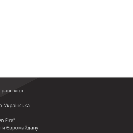
рансляції
о-Українська
n Fire"
гія Євромайдану