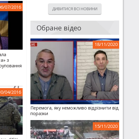
06/07/2016
ДИВИТИСЯ ВСІ НОВИНИ
Обране відео
18/11/2020
ала
а» з
руповання
»
30/04/2016
Перемога, яку неможливо відрізнити від
поразки
15/11/2020