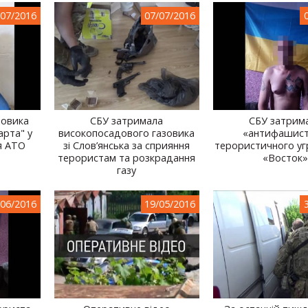
/07/2016
07/07/2016
йовика
СБУ затримала
СБУ затрим
арта" у
високопосадового газовика
«антифашист
я АТО
зі Слов’янська за сприяння
терористичного уг
терористам та розкрадання
«Восток
газу
/06/2016
19/05/2016