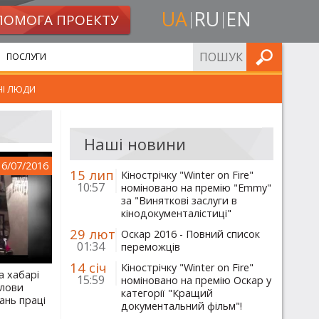
UA
RU
EN
ПОМОГА ПРОЕКТУ
ШУКАТИ
ПОСЛУГИ
НІ ЛЮДИ
Наші новини
16/07/2016
15 лип
Кінострічку "Winter on Fire"
10:57
номіновано на премію "Emmy"
за "Виняткові заслуги в
кінодокументалістиці"
29 лют
Оскар 2016 - Повний список
01:34
переможців
14 січ
Кінострічку "Winter on Fire"
а хабарі
15:59
номіновано на премію Оскар у
олови
категорії "Кращий
ань праці
документальний фільм"!