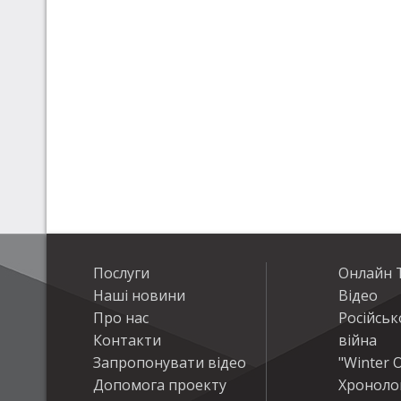
Послуги
Онлайн Т
Наші новини
Відео
Про нас
Російськ
Контакти
війна
Запропонувати відео
"Winter O
Допомога проекту
Хроноло