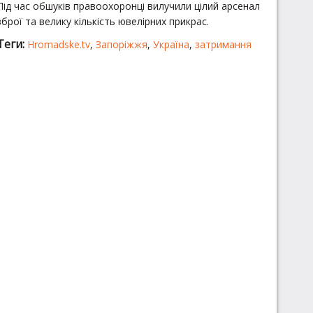
Під час обшуків правоохоронці вилучили цілий арсенал
зброї та велику кількість ювелірних прикрас.
Теги:
Hromadske.tv
,
Запоріжжя
,
Україна
,
затримання