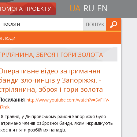
UA
RU
EN
ПОМОГА ПРОЕКТУ
ШУКАТИ
ПОСЛУГИ
НІ ЛЮДИ
РІЛЯНИНА, ЗБРОЯ І ГОРИ ЗОЛОТА
Оперативне відео затримання
банди злочинців у Запоріжжі, -
стрілянина, зброя і гори золота
Посилання:
http://www.youtube.com/watch?v=SvFHV-
47rak
18 травня, у Дніпровському районі Запоріжжя було
затримано членів озброєної банди, яким інкримінують
скоєння п’яти розбійних нападів.