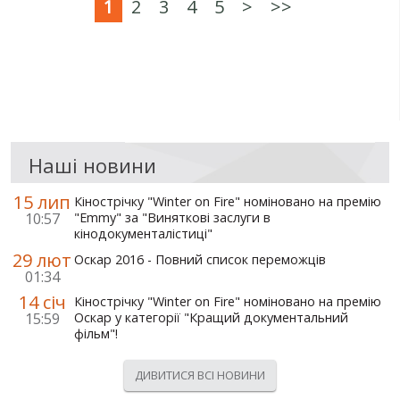
1
2
3
4
5
>
>>
Наші новини
15 лип
Кінострічку "Winter on Fire" номіновано на премію
10:57
"Emmy" за "Виняткові заслуги в
кінодокументалістиці"
29 лют
Оскар 2016 - Повний список переможців
01:34
14 січ
Кінострічку "Winter on Fire" номіновано на премію
15:59
Оскар у категорії "Кращий документальний
фільм"!
ДИВИТИСЯ ВСІ НОВИНИ