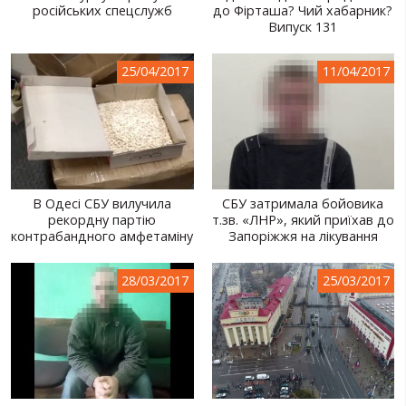
російських спецслужб
до Фірташа? Чий хабарник?
Випуск 131
25/04/2017
11/04/2017
В Одесі СБУ вилучила
СБУ затримала бойовика
рекордну партію
т.зв. «ЛНР», який приїхав до
контрабандного амфетаміну
Запоріжжя на лікування
28/03/2017
25/03/2017