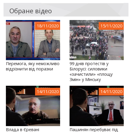
Обране відео
18/11/2020
15/11/2020
Перемога, яку неможливо
99 днів протестів у
відрізнити від поразки
Білорусі: силовики
«зачистили» «площу
Змін» у Мінську
14/11/2020
14/11/2020
Влада в Єревані
Пашинян перебуває під