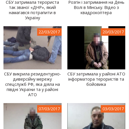
СБУ затримала терориста
Розгін і затримання на День
так званої «ДНР», який
Волі в Мінську. Відео з
намагався потрапити в
квадрокоптера
Україну
22/03/2017
20/03/2017
СБУ викрила резидентурно-
СБУ затримала у районі АТО
диверсійну мережу
інформатора терористів та
спецслужб РФ, яка діяла на
бойовика
півдні України та у районі
АТО
07/03/2017
03/03/2017