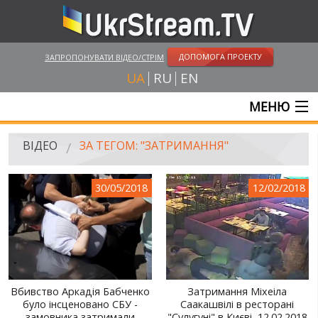
ДОПОМОГА ПРОЕКТУ
ЗАПРОПОНУВАТИ ВІДЕО/СТРІМ
UA
RU
EN
МЕНЮ
ГОЛОВНА
ВІДЕО
ЗА ТЕГОМ: "ЗАТРИМАННЯ"
ОНЛАЙН ТРАНСЛЯЦІЇ
30/05/2018
12/02/2018
ВІДЕО
UKRSTREAM.TV
ВІДЕО ЗМІ
АМАТОРСЬКЕ ВІДЕО
Вбивство Аркадія Бабченко
Затримання Міхеіла
було інсценовано СБУ -
Саакашвілі в ресторані
ХУДОЖНІ ТА ДОКУМЕНТАЛЬНІ ПРОЕКТИ
замовника затримали
"Сулугуні" в Києві, 12.02.2018