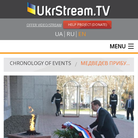
HELP PROJECT (DONATE)
OFFER VIDEO/STREAM
UA
RU
EN
MENU
MAIN
CHRONOLOGY OF EVENTS
МЕДВЕДЄВ ПРИБУВ ДО КРИМУ І НАОБІЦЯВ ВОДУ, СВІТЛО І РОСІЙСЬКИХ ТУРИСТІВ
LIVE STREAMS
VIDEOS
RUSSIA-UKRAINE WAR
WINTER ON FIRE: UKRAINE'S FIGHT FOR FREEDOM
CHRONOLOGY OF EUROMAIDAN