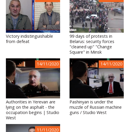
Victory indistinguishable
99 days of protests in
from defeat
Belarus: security forces
"cleaned up" "Change
Square" in Minsk
14/11/2020
14/11/2020
Authorities in Yerevan are
Pashinyan is under the
lying on the asphalt - the
muzzle of Russian machine
occupation begins | Studio
guns / Studio West
West
11/11/2020