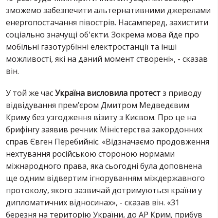
зможемо забезпечити альтернативними джерелами
енергопостачання півострів. Насамперед, захистити
соціально значущі об'єкти. Зокрема мова йде про
мобільні газотурбінні електростанції та інші
можливості, які на даний момент створені», - сказав
він.
У той же час
Україна висловила протест
з приводу
відвідування прем’єром Дмитром Медведєвим
Криму без узгодження візиту з Києвом. Про це на
брифінгу заявив речник Міністерства закордонних
справ Євген Перебийніс. «Відзначаємо продовження
нехтування російською стороною нормами
міжнародного права, яка сьогодні була доповнена
ще одним відвертим ігноруванням міждержавного
протоколу, якого зазвичай дотримуються країни у
дипломатичних відносинах», - сказав він. «31
березня на територію України, до АР Крим, прибув