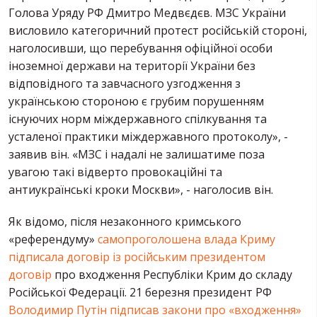
Голова Уряду РФ Дмитро Медвєдєв. МЗС України
висловило категоричний протест російській стороні,
наголосивши, що перебування офіційної особи
іноземної держави на території України без
відповідного та завчасного узгодження з
українською стороною є грубим порушенням
існуючих норм міждержавного спілкування та
усталеної практики міждержавного протоколу», -
заявив він. «МЗС і надалі не залишатиме поза
увагою такі відверто провокаційні та
антиукраїнські кроки Москви», - наголосив він.
Як відомо, після незаконного кримського
«референдуму»
самопроголошена влада Криму
підписала договір із російським президентом
договір
про входження Республіки Крим до складу
Російської Федерації. 21 березня президент РФ
Володимир Путін підписав закони про «входження»