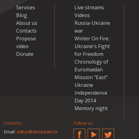
Services
Live streams
Blog
Videos
About us
Russia-Ukraine
Contacts
war
Propose
Winter On Fire:
video
Ukraine's Fight
Donate
for Freedom
Chronology of
Euromaidan
Mission "East"
Ukraine
Independence
Day 2014
Memory night
Contacts:
Follow us:
Email:
editor@ukrstream.tv
Facebook
YouTube
Twitter