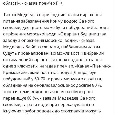
області», - сказав прем'єр РФ.
Також Медведєв оприлюднив плани вирішення
питання забезпечення Криму водою. За його
словами, для цього може бути побудований завод з
опріснення морської води. «Є варіант будівництва
заводу з опріснення морської води», - сказав
Медведєв. За його словами, найближчим часом
будуть проаналізовані всі можливості і вибраний
оптимальний варіант. Питання водопостачання -
одне з ключових, нагадав прем'єр. «Канал «Північно-
Кримський», який постачає воду з Дніпра, був
побудований у 60-70 -х роках минулого століття,
обладнання не оновлювалося, знос досягає 80 %,
знос системи водопостачання на півострові
перевищує 60 %», - заявив Медведєв. За його
словами, втрати води при перекачуванні по
існуючих трубопроводах до споживачів можуть