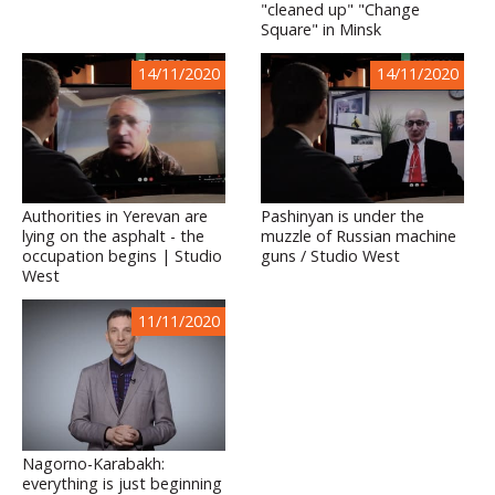
"cleaned up" "Change
Square" in Minsk
14/11/2020
14/11/2020
Authorities in Yerevan are
Pashinyan is under the
lying on the asphalt - the
muzzle of Russian machine
occupation begins | Studio
guns / Studio West
West
11/11/2020
Nagorno-Karabakh:
everything is just beginning