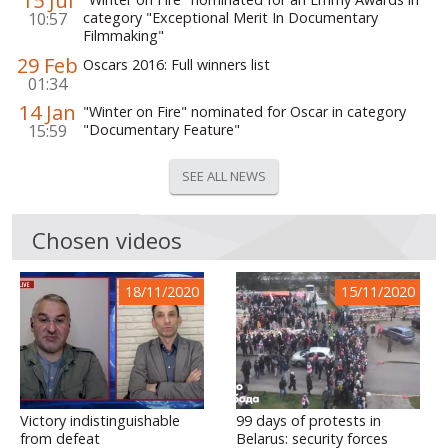
15 Jul
10:57
category "Exceptional Merit In Documentary
Filmmaking"
29 Feb
Oscars 2016: Full winners list
01:34
14 Jan
"Winter on Fire" nominated for Oscar in category
15:59
"Documentary Feature"
SEE ALL NEWS
Chosen videos
18/11/2020
15/11/2020
Victory indistinguishable
99 days of protests in
from defeat
Belarus: security forces