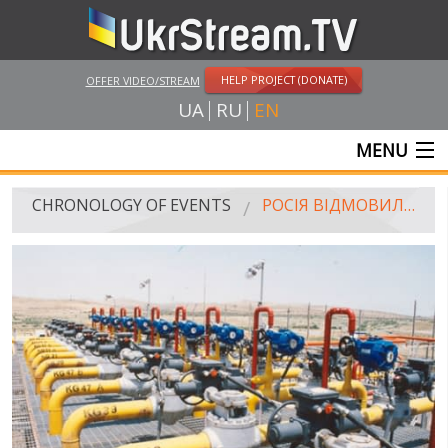
HELP PROJECT (DONATE)
OFFER VIDEO/STREAM
UA
RU
EN
MENU
MAIN
CHRONOLOGY OF EVENTS
РОСІЯ ВІДМОВИЛАСЯ ПРОДАВАТИ УКРАЇНІ ГАЗ НА 100 ДОЛАРІВ ДЕШЕВШЕ
LIVE STREAMS
VIDEOS
RUSSIA-UKRAINE WAR
WINTER ON FIRE: UKRAINE'S FIGHT FOR FREEDOM
CHRONOLOGY OF EUROMAIDAN