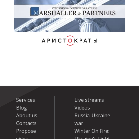
Services
Live streams
Blog
Videos
About us
Russia-Ukraine
Contacts
war
Propose
Winter On Fire:
video
Ukraine's Fight