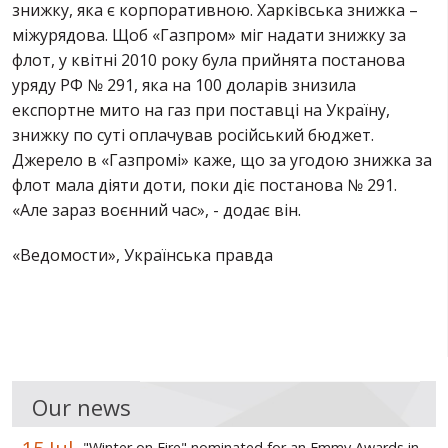
знижку, яка є корпоративною. Харківська знижка –
міжурядова. Щоб «Газпром» міг надати знижку за
флот, у квітні 2010 року була прийнята постанова
уряду РФ № 291, яка на 100 доларів знизила
експортне мито на газ при поставці на Україну,
знижку по суті оплачував російський бюджет.
Джерело в «Газпромі» каже, що за угодою знижка за
флот мала діяти доти, поки діє постанова № 291.
«Але зараз воєнний час», - додає він.
«Ведомости», Українська правда
Our news
"Winter on Fire" nominated for an Emmy Awards in