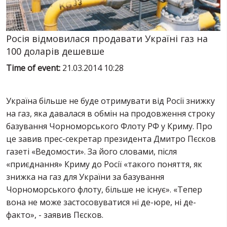
SERVICES
FIN
Росія відмовилася продавати Україні газ на
100 доларів дешевше
Time of event:
21.03.2014 10:28
Україна більше не буде отримувати від Росії знижку
на газ, яка давалася в обмін на продовження строку
базування Чорноморського Флоту РФ у Криму. Про
це завив прес-секретар президента Дмитро Пєсков
газеті «Ведомости». За його словами, після
«приєднання» Криму до Росії «такого поняття, як
знижка на газ для України за базування
Чорноморського флоту, більше не існує». «Тепер
вона не може застосовуватися ні де-юре, ні де-
факто», - заявив Пєсков.