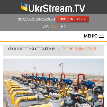
ПОМОЩЬ ПРОЕКТУ
ПРЕДЛОЖИТЬ ВИДЕО/СТРИМ
UA
RU
EN
МЕНЮ
ГЛАВНАЯ
ХРОНОЛОГИЯ СОБЫТИЙ
РОСІЯ ВІДМОВИЛАСЯ ПРОДАВАТИ УКРАЇНІ ГАЗ НА 100 ДОЛАРІВ ДЕШЕВШЕ
ОНЛАЙН ТРАНСЛЯЦИИ
ВИДЕО
РОССИЙСКО-УКРАИНСКАЯ ВОЙНА
WINTER ON FIRE: UKRAINE'S FIGHT FOR FREEDOM
ХРОНОЛОГИЯ ЄВРОМАЙДАНА