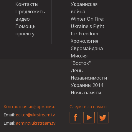
Контакты
Украинская
Предложить
война
видео
Winter On Fire:
Помощь
Ukraine's Fight
проекту
for Freedom
Хронология
Євромайдана
Миссия
"Восток"
День
Независимости
Украины 2014
Ночь памяти
Контактная информация:
Следите за нами в:
Email:
editor@ukrstream.tv
Facebook
YouTube
Twitter
Email:
admin@ukrstream.tv