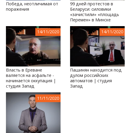
Победа, неотличимая от
99 дней протестов в
поражения
Беларуси: силовики
«зачистили» «площадь
Перемен» в Минске
14/11/2020
14/11/2020
Власть в Ереване
Пашинян находится под
валяется на асфальте -
дулом российских
начинается оккупация |
автоматов | студия
студия Запад
Запад
11/11/2020