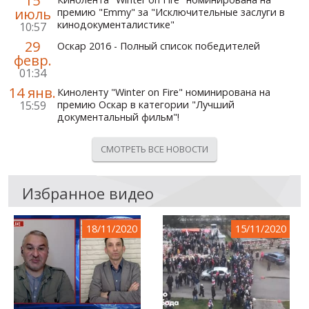
15
июль
премию "Emmy" за "Исключительные заслуги в
кинодокументалистике"
10:57
29
Оскар 2016 - Полный список победителей
февр.
01:34
14 янв.
Киноленту "Winter on Fire" номинирована на
15:59
премию Оскар в категории "Лучший
документальный фильм"!
СМОТРЕТЬ ВСЕ НОВОСТИ
Избранное видео
18/11/2020
15/11/2020