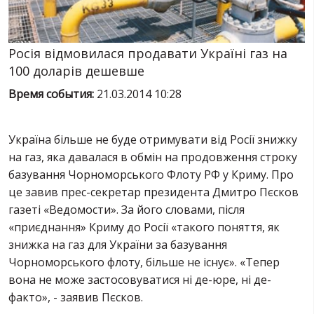
УСЛУГИ
ИСК
Росія відмовилася продавати Україні газ на
100 доларів дешевше
Время события:
21.03.2014 10:28
Україна більше не буде отримувати від Росії знижку
на газ, яка давалася в обмін на продовження строку
базування Чорноморського Флоту РФ у Криму. Про
це завив прес-секретар президента Дмитро Пєсков
газеті «Ведомости». За його словами, після
«приєднання» Криму до Росії «такого поняття, як
знижка на газ для України за базування
Чорноморського флоту, більше не існує». «Тепер
вона не може застосовуватися ні де-юре, ні де-
факто», - заявив Пєсков.