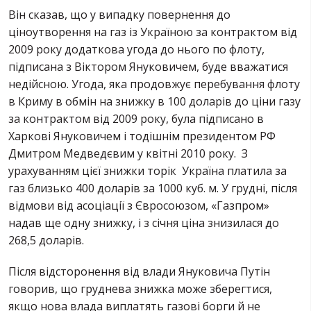
Він сказав, що у випадку повернення до
ціноутворення на газ із Україною за контрактом від
2009 року додаткова угода до нього по флоту,
підписана з Віктором Януковичем, буде вважатися
недійсною. Угода, яка продовжує перебування флоту
в Криму в обмін на знижку в 100 доларів до ціни газу
за контрактом від 2009 року, була підписано в
Харкові Януковичем і тодішнім президентом РФ
Дмитром Медведєвим у квітні 2010 року. З
урахуванням цієї знижки торік Україна платила за
газ близько 400 доларів за 1000 куб. м. У грудні, після
відмови від асоціації з Євросоюзом, «Газпром»
надав ще одну знижку, і з січня ціна знизилася до
268,5 доларів.
Після відсторонення від влади Януковича Путін
говорив, що груднева знижка може зберегтися,
якщо нова влада виплатять газові борги й не