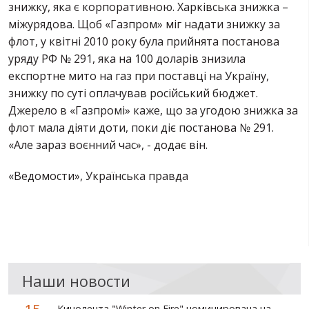
знижку, яка є корпоративною. Харківська знижка –
міжурядова. Щоб «Газпром» міг надати знижку за
флот, у квітні 2010 року була прийнята постанова
уряду РФ № 291, яка на 100 доларів знизила
експортне мито на газ при поставці на Україну,
знижку по суті оплачував російський бюджет.
Джерело в «Газпромі» каже, що за угодою знижка за
флот мала діяти доти, поки діє постанова № 291.
«Але зараз воєнний час», - додає він.
«Ведомости», Українська правда
Наши новости
Кинолента "Winter on Fire" номинирована на