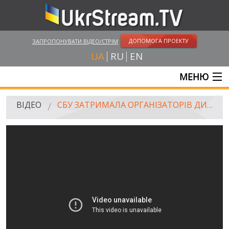
ДОПОМОГА ПРОЕКТУ
ЗАПРОПОНУВАТИ ВІДЕО/СТРІМ
UA
RU
EN
МЕНЮ
ГОЛОВНА
ВІДЕО
СБУ ЗАТРИМАЛА ОРГАНІЗАТОРІВ ДИВЕРСІЇ В ОДЕСІ
ОНЛАЙН ТРАНСЛЯЦІЇ
ВІДЕО
UKRSTREAM.TV
ВІДЕО ЗМІ
АМАТОРСЬКЕ ВІДЕО
ХУДОЖНІ ТА ДОКУМЕНТАЛЬНІ ПРОЕКТИ