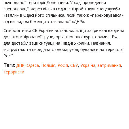
окупованої території Донеччини. У ході проведення
спецоперації, через кілька годин співробітники спецслужби
«взяли» в Одесі його спільника, який також «переховувався»
під виглядом біженця з так званої «ДНР».
Співробітники СБ України встановили, що затримані входили
до законспірованої групи, організованої кураторами з РФ,
для дестабілізації ситуації на Півдні України. Навчання,
інструктаж та передача «гонорару» відбувались на території
Росії.
Теги:
ДНР
,
Одеса
,
Поліція
,
Росія
,
СБУ
,
Україна
,
затримання
,
терористи