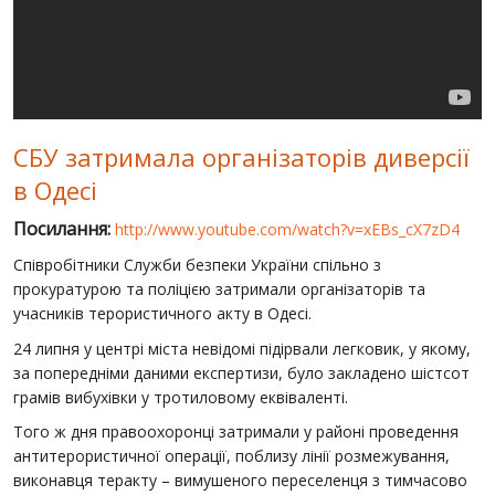
СВІТ ПРО УКРАЇНУ
ПУБЛІЧНІ ЛЮДИ
РОСІЙСЬКО-УКРАЇНСЬКА ВІЙНА
СБУ затримала організаторів диверсії
"WINTER ON FIRE"
в Одесі
ХРОНОЛОГІЯ ЄВРОМАЙДАНУ
Посилання:
http://www.youtube.com/watch?v=xEBs_cX7zD4
ПОСЛУГИ
Співробітники Служби безпеки України спільно з
ШУ
прокуратурою та поліцією затримали організаторів та
учасників терористичного акту в Одесі.
24 липня у центрі міста невідомі підірвали легковик, у якому,
за попередніми даними експертизи, було закладено шістсот
грамів вибухівки у тротиловому еквіваленті.
Того ж дня правоохоронці затримали у районі проведення
антитерористичної операції, поблизу лінії розмежування,
виконавця теракту – вимушеного переселенця з тимчасово