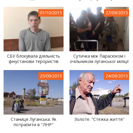
01/10/2015
27/09/2015
СБУ блокувала діяльність
Сутичка між Парасюком і
фінустанови терористів
очільником луганської міліції
25/09/2015
24/09/2015
Станиця Луганська. Як
Золоте. "Стежка життя"
потрапити в "ЛНР"