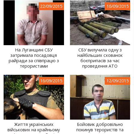
22/09/2015
16/09/2015
На Луганщині СБУ
СБУ вилучила одну з
затримала посадовця
найбільших схованок
райради за співпрацю з
боєприпасів за час
терористами
проведення АТО
16/09/2015
12/09/2015
Життя українських
Бойовик добровільно
військових на крайньому
покинув терористів та