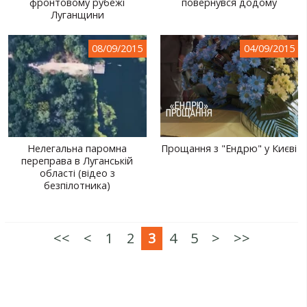
фронтовому рубежі
повернувся додому
Луганщини
08/09/2015
04/09/2015
Нелегальна паромна
Прощання з "Ендрю" у Києві
переправа в Луганській
області (відео з
безпілотника)
<<
<
1
2
3
4
5
>
>>