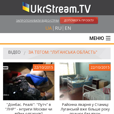
ДОПОМОГА ПРОЕКТУ
ЗАПРОПОНУВАТИ ВІДЕО/СТРІМ
UA
RU
EN
МЕНЮ
ГОЛОВНА
ВІДЕО
ЗА ТЕГОМ: "ЛУГАНСЬКА ОБЛАСТЬ"
ОНЛАЙН ТРАНСЛЯЦІЇ
22/10/2015
22/10/2015
ВІДЕО
UKRSTREAM.TV
ВІДЕО ЗМІ
АМАТОРСЬКЕ ВІДЕО
"Донбас. Реалії": "Путч" в
Районна лікарня у Станиці
"ЛНР" - інтриги Москви чи
Луганській вже більше року
ХУДОЖНІ ТА ДОКУМЕНТАЛЬНІ ПРОЕКТИ
війни олігархів?
працює без вікон