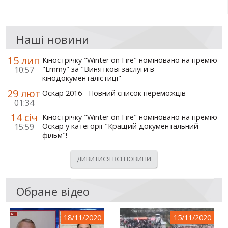
Наші новини
15 лип
Кінострічку "Winter on Fire" номіновано на премію
10:57
"Emmy" за "Виняткові заслуги в
кінодокументалістиці"
29 лют
Оскар 2016 - Повний список переможців
01:34
14 січ
Кінострічку "Winter on Fire" номіновано на премію
15:59
Оскар у категорії "Кращий документальний
фільм"!
ДИВИТИСЯ ВСІ НОВИНИ
Обране відео
18/11/2020
15/11/2020