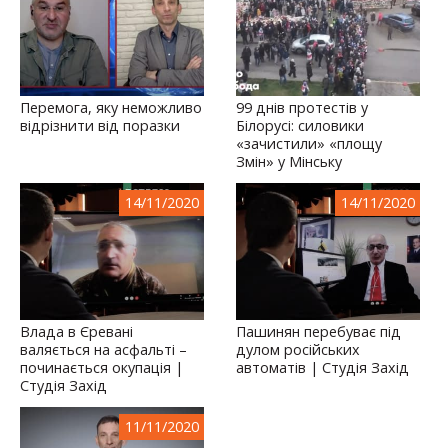
Перемога, яку неможливо
99 днів протестів у
відрізнити від поразки
Білорусі: силовики
«зачистили» «площу
Змін» у Мінську
14/11/2020
14/11/2020
Влада в Єревані
Пашинян перебуває під
валяється на асфальті –
дулом російських
починається окупація |
автоматів | Студія Захід
Студія Захід
11/11/2020