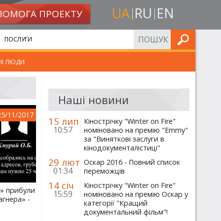
UA
RU
EN
ПОМОГА ПРОЕКТУ
ШУКАТИ
ПОСЛУГИ
НІ ЛЮДИ
Наші новини
25/11/2017
15 лип
Кінострічку "Winter on Fire"
10:57
номіновано на премію "Emmy"
за "Виняткові заслуги в
кінодокументалістиці"
29 лют
Оскар 2016 - Повний список
01:34
переможців
14 січ
Кінострічку "Winter on Fire"
Р» прибули
15:59
номіновано на премію Оскар у
гнера» -
категорії "Кращий
документальний фільм"!