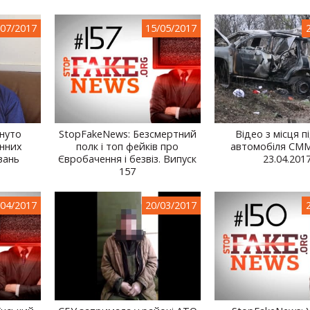
/07/2017
15/05/2017
нуто
StopFakeNews: Безсмертний
Відео з місця п
онних
полк і топ фейків про
автомобіля СМ
вань
Євробачення і безвіз. Випуск
23.04.201
157
/04/2017
20/03/2017