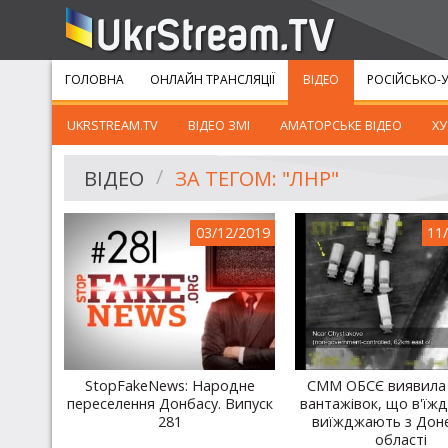
ГОЛОВНА
ОНЛАЙН ТРАНСЛЯЦІЇ
ВІДЕО
РОСІЙСЬКО-У
UKRSTREAM.TV
ВІДЕО ЗМІ
АМАТОРСЬКЕ ВІДЕО
ХУ
ВІДЕО
ЗА ТЕГОМ: "ЛНР"
03/12/2019
11
StopFakeNews: Народне
СММ ОБСЄ виявила 
переселення Донбасу. Випуск
вантажівок, що в'їж
281
виїжджають з Дон
області