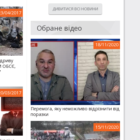
ДИВИТИСЯ ВСІ НОВИНИ
23/04/2017
Обране відео
18/11/2020
ідриву
М ОБСЄ,
7
20/03/2017
Перемога, яку неможливо відрізнити від
поразки
15/11/2020