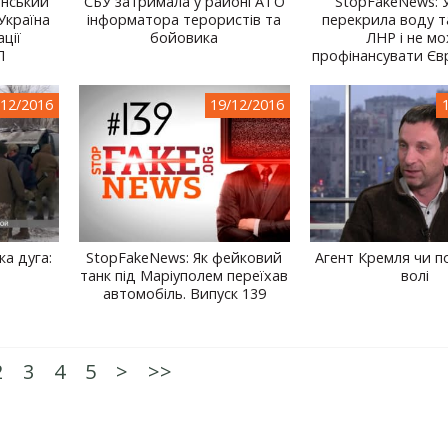
їнський
СБУ затримала у районі АТО
StopFakeNews: 
Україна
інформатора терористів та
перекрила воду т
ації
бойовика
ЛНР і не м
Л
профінансувати Єв
/12/2016
19/12/2016
ка дуга:
StopFakeNews: Як фейковий
Агент Кремля чи п
танк під Маріуполем переїхав
волі
автомобіль. Випуск 139
2
3
4
5
>
>>