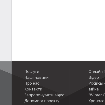
Послуги
Онлайн Т
Наші новини
Відео
Про нас
Російськ
Контакти
війна
Запропонувати відео
"Winter O
Допомога проекту
Хроноло