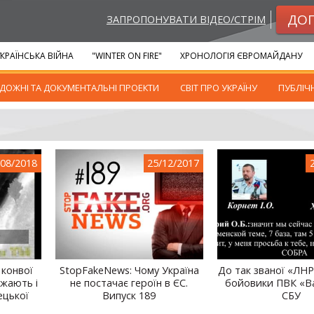
ДО
ЗАПРОПОНУВАТИ ВІДЕО/СТРІМ
КРАЇНСЬКА ВІЙНА
"WINTER ON FIRE"
ХРОНОЛОГІЯ ЄВРОМАЙДАНУ
ДОЖНІ ТА ДОКУМЕНТАЛЬНІ ПРОЕКТИ
СВІТ ПРО УКРАЇНУ
ПУБЛІЧ
/08/2018
25/12/2017
конвої
StopFakeNews: Чому Україна
До так званої «ЛН
джають і
не постачає героїн в ЄС.
бойовики ПВК «Ва
ецької
Випуск 189
СБУ