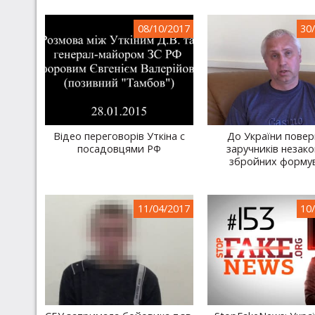
08/10/2017
30
Відео переговорів Уткіна с
До України повер
посадовцями РФ
заручників незак
збройних форму
11/04/2017
10