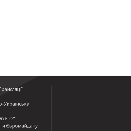
рансляції
о-Українська
n Fire"
гія Євромайдану