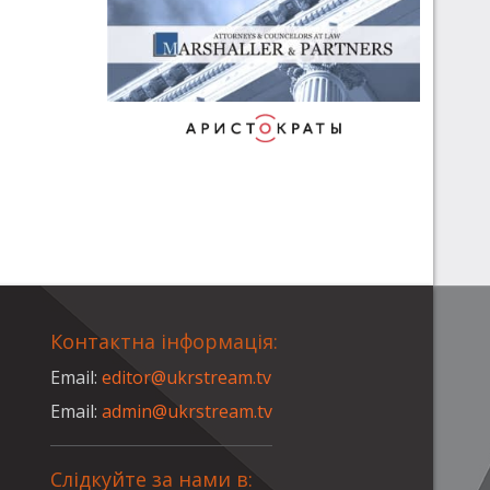
Контактна інформація:
Email:
editor@ukrstream.tv
Email:
admin@ukrstream.tv
Слідкуйте за нами в: