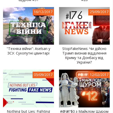
СВІТ ПРО УКРАЇНУ
16/12/2017
25/09/2017
ПУБЛІЧНІ ЛЮДИ
РОСІЙСЬКО-УКРАЇНСЬКА ВІЙНА
"WINTER ON FIRE"
ХРОНОЛОГІЯ ЄВРОМАЙДАНУ
"Техніка війни": Aselsan у
StopFakeNews: Чи дійсно
ЗСУ. Сухопутні цвинтарі
Трамп визнав відділення
ПОСЛУГИ
Криму та Донбасу від
України?
ШУ
05/09/2017
12/02/2017
Nothing but Lies: Fighting
#@)₴?$0 з Майклом Щуром