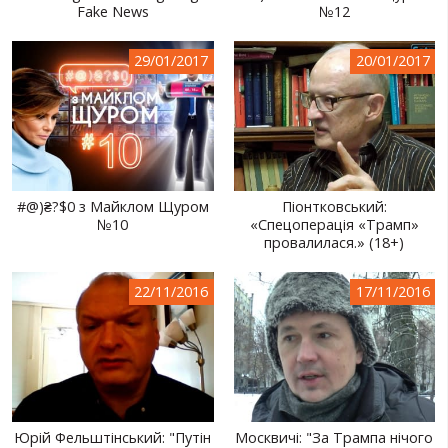
Fake News
№12
29/01/2017
20/01/2017
#@)₴?$0 з Майклом Щуром
Піонтковський:
№10
«Спецоперація «Трамп»
провалилася.» (18+)
22/11/2016
17/11/2016
Юрій Фельштінський: "Путін
Москвичі: "За Трампа нічого