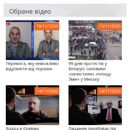
Обране відео
18/11/2020
15/11/2020
Перемога, яку неможливо
99 днів протестів у
відрізнити від поразки
Білорусі: силовики
«зачистили» «площу
Змін» у Мінську
14/11/2020
14/11/2020
Влада в Єревані
Пашинян перебуває під