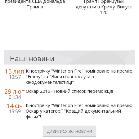
президента США Дональда
Трамп і французькі
Трампа
депутати в Криму. Випуск
120
Наші новини
15 лип
Кінострічку "Winter on Fire" номіновано на премію
10:57
"Emmy" за "Виняткові заслуги в
кінодокументалістиці"
29 лют
Оскар 2016 - Повний список переможців
01:34
14 січ
Кінострічку "Winter on Fire" номіновано на премію
15:59
Оскар у категорії "Кращий документальний
фільм"!
ДИВИТИСЯ ВСІ НОВИНИ