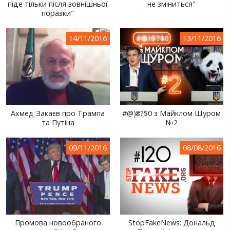
піде тільки після зовнішньої
не зміниться"
поразки"
14/11/2016
13/11/2016
Ахмед Закаєв про Трампа
#@)₴?$0 з Майклом Щуром
та Путіна
№2
09/11/2016
08/08/2016
Промова новообраного
StopFakeNews: Дональд