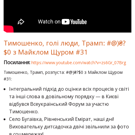
СВІТ ПРО УКРАЇНУ
ПУБЛІЧНІ ЛЮДИ
РОСІЙСЬКО-УКРАЇНСЬКА ВІЙНА
Тимошенко, голі люди, Трамп: #@)₴?
"WINTER ON FIRE"
$0 з Майклом Щуром #31
ХРОНОЛОГІЯ ЄВРОМАЙДАНУ
Посилання:
https://www.youtube.com/watch?v=zs6Gr_07Brg
ПОСЛУГИ
Тимошенко, Трамп, розпуста: #@)₴?$0 з Майклом Щуром
ШУ
#31:
Інтегральний підхід до оцінки всіх процесів у світі
та інші слова в довільному порядку — в Києві
відбувся Всеукраїнський Форум за участю
Тимошенко.
Село Бугаївка, Рівненський Емірат, наші дні!
Виховательку дитсадочка двічі звільнили за фото
в соцмережах!