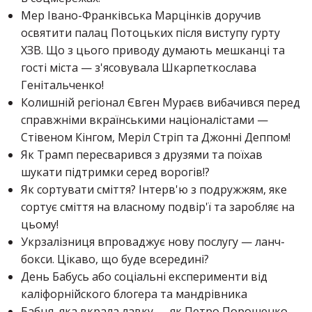
Мер Івано-Франківська Марцінків доручив
освятити палац Потоцьких після виступу гурту
ХЗВ. Що з цього приводу думають мешканці та
гості міста — з'ясовувала Шкарпеткослава
Генітальченко!
Колишній регіонал Євген Мураєв вибачився перед
справжніми вкраїнськими націоналістами —
Стівеном Кінгом, Меріл Стріп та Джонні Деппом!
Як Трамп пересварився з друзями та поїхав
шукати підтримки серед ворогів!?
Як сортувати сміття? Інтерв'ю з подружжям, яке
сортує сміття на власному подвір'ї та заробляє на
цьому!
Укрзалізниця впроваджує нову послугу — ланч-
бокси. Цікаво, що буде всередині?
День Бабусь або соціальні експерименти від
каліфорнійского блогера та мандрівника
Бабця, яка вкрала лавку — як Петро Порошенко,