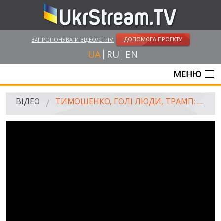
ДОПОМОГА ПРОЕКТУ
ЗАПРОПОНУВАТИ ВІДЕО/СТРІМ
UA
RU
EN
МЕНЮ
ГОЛОВНА
ВІДЕО
ТИМОШЕНКО, ГОЛІ ЛЮДИ, ТРАМП: #@)₴?$0 З МАЙКЛОМ ЩУРОМ #31
ОНЛАЙН ТРАНСЛЯЦІЇ
ВІДЕО
UKRSTREAM.TV
ВІДЕО ЗМІ
АМАТОРСЬКЕ ВІДЕО
ХУДОЖНІ ТА ДОКУМЕНТАЛЬНІ ПРОЕКТИ