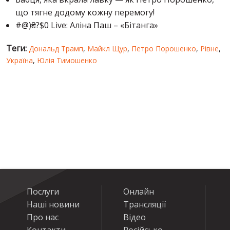
що тягне додому кожну перемогу!
#@)₴?$0 Live: Аліна Паш – «Бітанга»
Теги:
Дональд Трамп
,
Майкл Щур
,
Петро Порошенко
,
Рівне
,
Україна
,
Юлія Тимошенко
Послуги
Онлайн
Наші новини
Трансляції
Про нас
Відео
Контакти
Російсько-