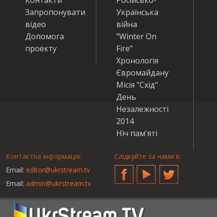
Запропонувати
Українська
відео
війна
Допомога
"Winter On
проекту
Fire"
Хронологія
Євромайдану
Місія "Схід"
День
Незалежності
2014
Ніч пам'яті
Контактна інформація:
Слідкуйте за нами в:
Email:
editor@ukrstream.tv
Facebook
YouTube
Twitter
Email:
admin@ukrstream.tv