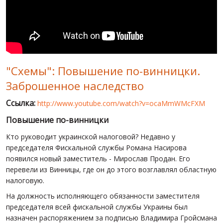
МИР ПРО УКРАИНУ
ПУБЛИЧНЫЕ ЛЮДИ
РОССИЙСКО-УКРАИНСКАЯ ВОЙНА
"Схемы": Повышение по-винницки.
WINTER ON FIRE: UKRAINE'S FIGHT FOR FREEDOM
Заброшенное наследство
ХРОНОЛОГИЯ ЄВРОМАЙДАНА
Ссылка:
http://www.youtube.com/watch?v=ocaMmWMcFXM
УСЛУГИ
Повышение по-винницки
ИСК
Кто руководит украинской налоговой? Недавно у
председателя Фискальной службы Романа Насирова
появился новый заместитель - Мирослав Продан. Его
перевели из Винницы, где он до этого возглавлял областную
налоговую.
На должность исполняющего обязанности заместителя
председателя всей фискальной службы Украины был
назначен распоряжением за подписью Владимира Гройсмана