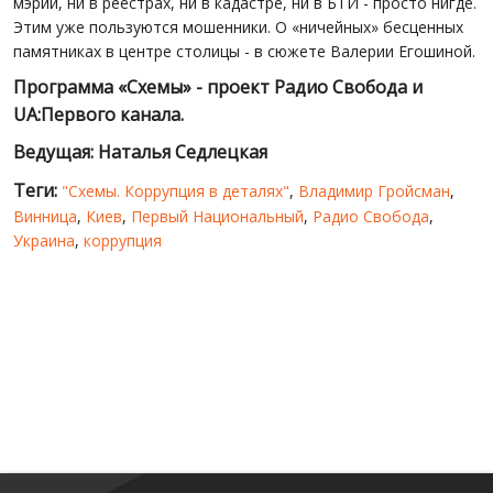
мэрии, ни в реестрах, ни в кадастре, ни в БТИ - просто нигде.
Этим уже пользуются мошенники. О «ничейных» бесценных
памятниках в центре столицы - в сюжете Валерии Егошиной.
Программа «Схемы» - проект Радио Свобода и
UA:Первого канала.
Ведущая: Наталья Седлецкая
Теги:
"Схемы. Коррупция в деталях"
,
Владимир Гройсман
,
Винница
,
Киев
,
Первый Национальный
,
Радио Свобода
,
Украина
,
коррупция