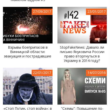
МИР ПРО УКРАИНУ
27/09/2017
23/01/2017
ПУБЛИЧНЫЕ ЛЮДИ
РОССИЙСКО-УКРАИНСКАЯ ВОЙНА
WINTER ON FIRE: UKRAINE'S FIGHT FOR FREEDOM
ХРОНОЛОГИЯ ЄВРОМАЙДАНА
Взрывы боеприпасов в
StopFakeNews: Давало ли
Винницкой области:
письмо Януковича России
УСЛУГИ
эвакуация и пострадавшие
право вторгнуться в
Украину в 2014 году?
ИСК
22/01/2017
14/07/2016
«Стоп Путин, стоп война»: в
"Схемы": Повышение по-