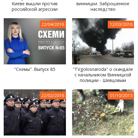
Киеве вышли против
винницки. Заброшенное
российской агрессии
наследство
22/04/2016
12/03/2016
"Схемы". Выпуск 85
"TVgolosnaroda" о скандале
с начальником Винницкой
полиции - Шевцовым
22/02/2016
01/10/2015