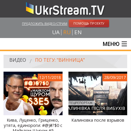
ПОМОЩЬ ПРОЕКТУ
ПРЕДЛОЖИТЬ ВИДЕО/СТРИМ
UA
RU
EN
МЕНЮ
ГЛАВНАЯ
ВИДЕО
ПО ТЕГУ: "ВИННИЦА"
ОНЛАЙН ТРАНСЛЯЦИИ
12/11/2018
28/09/2017
ВИДЕО
UKRSTREAM.TV
ВИДЕО СМИ
АМАТОРСКОЕ ВИДЕО
Кива, Луценко, Гриценко,
Калиновка после взрывов
утята, единороги: #@)₴?$0 с
ХУДОЖЕСТВЕНЫЕ И ДОКУМЕНТАЛЬНЫЕ ПРОЕКТЫ
Майклом Щуром #5