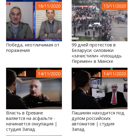
18/11/2020
15/11/2020
Победа, неотличимая от
99 дней протестов в
поражения
Беларуси: силовики
«зачистили» «площадь
Перемен» в Минске
14/11/2020
14/11/2020
Власть в Ереване
Пашинян находится под
валяется на асфальте -
дулом российских
начинается оккупация |
автоматов | студия
студия Запад
Запад