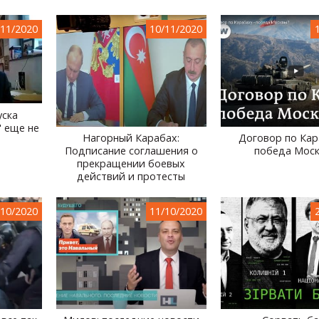
/11/2020
10/11/2020
уска
" еще не
Нагорный Карабах:
Договор по Кар
Подписание соглашения о
победа Мос
прекращении боевых
действий и протесты
/10/2020
11/10/2020