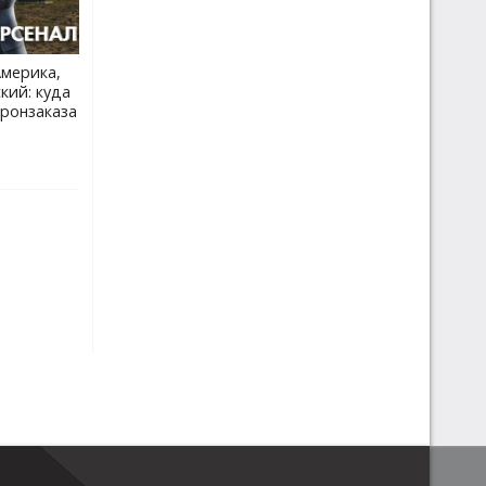
Америка,
кий: куда
оронзаказа