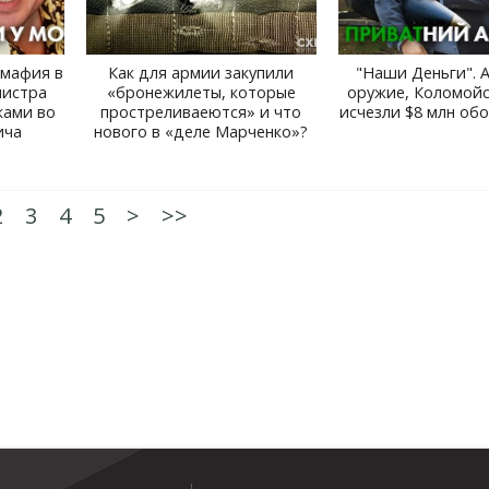
ммафия в
Как для армии закупили
"Наши Деньги". 
нистра
«бронежилеты, которые
оружие, Коломойс
ками во
простреливаеются» и что
исчезли $8 млн об
ича
нового в «деле Марченко»?
2
3
4
5
>
>>