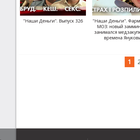
"Наши Деньги". Выпуск 326
"Наши Деньги". Фар
МОЗ: новый замми
занимался медзакуп
времена Януков
1