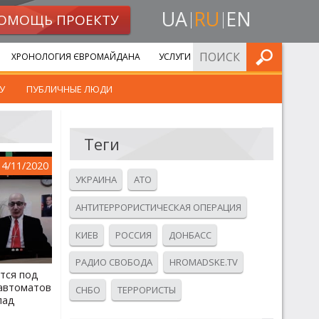
UA
RU
EN
ОМОЩЬ ПРОЕКТУ
ИСКАТЬ
ХРОНОЛОГИЯ ЄВРОМАЙДАНА
УСЛУГИ
У
ПУБЛИЧНЫЕ ЛЮДИ
Теги
14/11/2020
УКРАИНА
АТО
АНТИТЕРРОРИСТИЧЕСКАЯ ОПЕРАЦИЯ
КИЕВ
РОССИЯ
ДОНБАСС
РАДИО СВОБОДА
HROMADSKE.TV
тся под
автоматов
СНБО
ТЕРРОРИСТЫ
пад