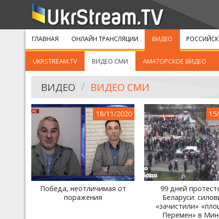
ГЛАВНАЯ
ОНЛАЙН ТРАНСЛЯЦИИ
ВИДЕО
РОССИЙСК
UKRSTREAM.TV
ВИДЕО СМИ
АМАТОРСКОЕ ВИДЕО
ВИДЕО
ВИДЕО СМИ
18/11/2020
15
Победа, неотличимая от
99 дней протест
поражения
Беларуси: силов
«зачистили» «пл
Перемен» в Мин