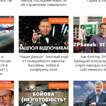
 все так
Милов: последние новости
Сорвать ба
об отравлении Навального
/08/2020
10/08/2020
 и
"Наши Деньги". Элитный клуб
Как блоггер ZP
Россия
от полицейского завхоза:
Куницкий использу
кте в
бассейны, лобби и
«слуги народа» в 
хе? |
конференц-холл
собственного б
ии
/07/2020
16/07/2020