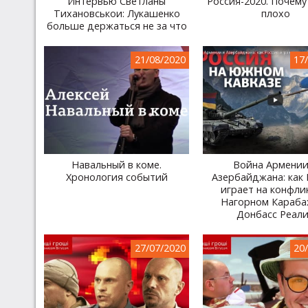
Интервью Светланы
Россия-2020. Почему
Тихановськои: Лукашенко
плохо
больше держаться не за что
21/08/2020
17
Навальный в коме.
Война Армении
Хронология событий
Азербайджана: как 
играет на конфли
Нагорном Караба
Донбасc Реал
27/07/2020
20