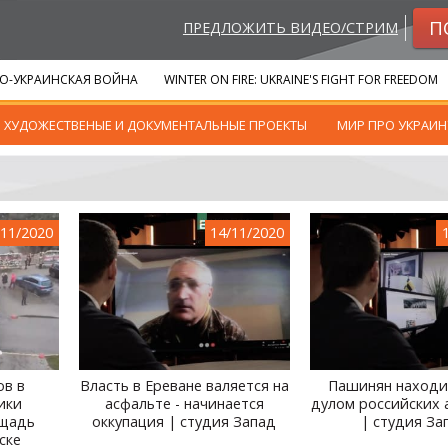
П
ПРЕДЛОЖИТЬ ВИДЕО/СТРИМ
О-УКРАИНСКАЯ ВОЙНА
WINTER ON FIRE: UKRAINE'S FIGHT FOR FREEDOM
ХУДОЖЕСТВЕНЫЕ И ДОКУМЕНТАЛЬНЫЕ ПРОЕКТЫ
МИР ПРО УКРАИН
/11/2020
14/11/2020
ов в
Власть в Ереване валяется на
Пашинян находи
ики
асфальте - начинается
дулом российских 
ощадь
оккупация | студия Запад
| студия За
ске