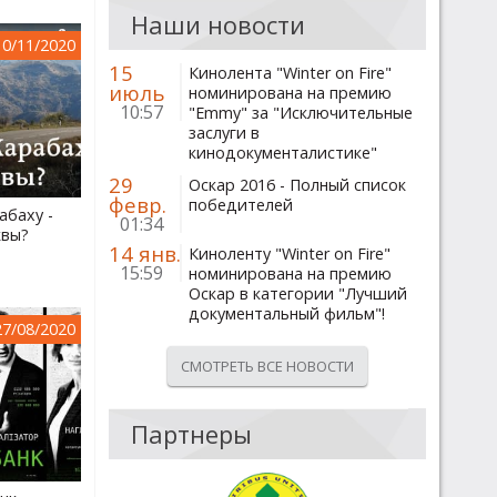
Наши новости
10/11/2020
15
Кинолента "Winter on Fire"
июль
номинирована на премию
10:57
"Emmy" за "Исключительные
заслуги в
кинодокументалистике"
29
Оскар 2016 - Полный список
февр.
победителей
абаху -
01:34
квы?
14 янв.
Киноленту "Winter on Fire"
15:59
номинирована на премию
Оскар в категории "Лучший
документальный фильм"!
27/08/2020
СМОТРЕТЬ ВСЕ НОВОСТИ
Партнеры