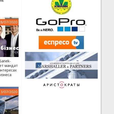
нк
28/07/2020
Sanek-
ет мандат
интересах
изнеса
13/07/2020