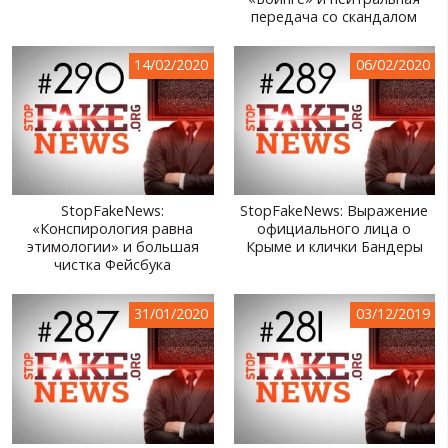
передача со скандалом
МИР ПРО УКРАИНУ
ПУБЛИЧНЫЕ ЛЮДИ
14/02/2020
06/02/2020
РОССИЙСКО-УКРАИНСКАЯ ВОЙНА
WINTER ON FIRE: UKRAINE'S FIGHT FOR FREEDOM
ХРОНОЛОГИЯ ЄВРОМАЙДАНА
StopFakeNews:
StopFakeNews: Выражение
УСЛУГИ
«Конспирология равна
официального лица о
этимологии» и большая
Крыме и клички Бандеры
ИСК
чистка Фейсбука
31/01/2020
03/12/2019