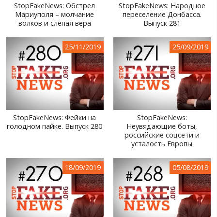
StopFakeNews: Обстрел
StopFakeNews: Народное
Мариуполя – молчание
переселение Донбасса.
волков и слепая вера
Выпуск 281
25/11/2019
25/09/2019
StopFakeNews: Фейки на
StopFakeNews:
голодном пайке. Выпуск 280
Неувядающие боты,
российские соцсети и
усталость Европы
18/09/2019
05/08/2019