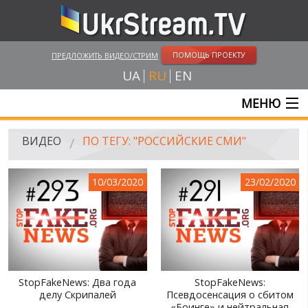
ПОМОЩЬ ПРОЕКТУ
ПРЕДЛОЖИТЬ ВИДЕО/СТРИМ
UA
RU
EN
МЕНЮ
ГЛАВНАЯ
ВИДЕО
ПО ТЕГУ: "РОССИЙСКИЕ СМИ"
ОНЛАЙН ТРАНСЛЯЦИИ
10/03/2020
23/02/2020
ВИДЕО
UKRSTREAM.TV
ВИДЕО СМИ
АМАТОРСКОЕ ВИДЕО
StopFakeNews: Два года
StopFakeNews:
делу Скрипалей
Псевдосенсация о сбитом
ХУДОЖЕСТВЕНЫЕ И ДОКУМЕНТАЛЬНЫЕ ПРОЕКТЫ
«Боинге» и нейтральная