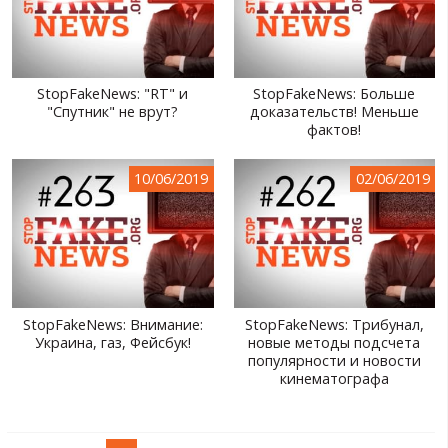
StopFakeNews: "RT" и
StopFakeNews: Больше
"Спутник" не врут?
доказательств! Меньше
фактов!
10/06/2019
02/06/2019
StopFakeNews: Внимание:
StopFakeNews: Трибунал,
Украина, газ, Фейсбук!
новые методы подсчета
популярности и новости
кинематографа