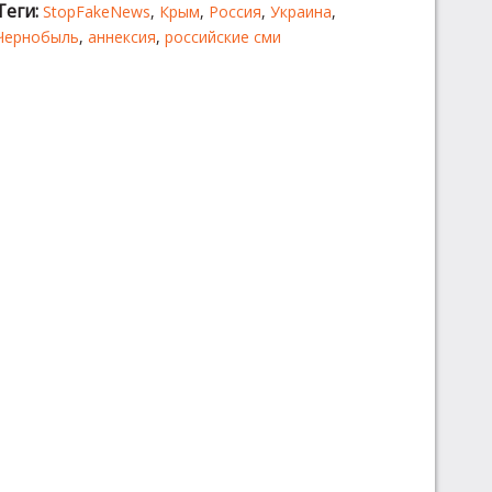
Теги:
StopFakeNews
,
Крым
,
Россия
,
Украина
,
Чернобыль
,
аннексия
,
российские сми