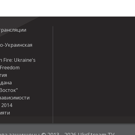
трансляции
ко-Украинская
 Fire: Ukraine's
r Freedom
гия
дана
Восток"
зависимости
 2014
мяти
ава защищены © 2013 - 2026 UkrStream.TV