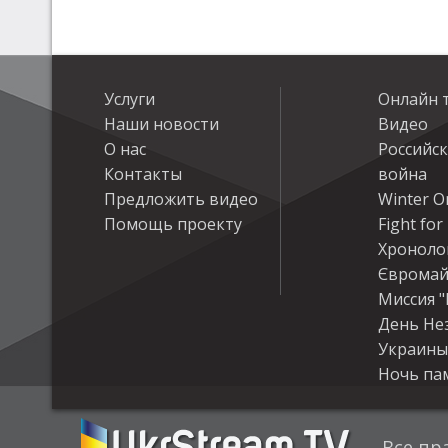
Услуги
Онлайн 
Наши новости
Видео
О нас
Российс
Контакты
война
Предложить видео
Winter On
Помощь проекту
Fight fo
Хроноло
Євромай
Миссия "
День Не
Украины
Ночь па
Все пр