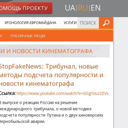
UA
RU
EN
ОМОЩЬ ПРОЕКТУ
ИСКАТЬ
ХРОНОЛОГИЯ ЄВРОМАЙДАНА
УСЛУГИ
У
ПУБЛИЧНЫЕ ЛЮДИ
ТИ И НОВОСТИ КИНЕМАТОГРАФА
StopFakeNews: Трибунал, новые
методы подсчета популярности и
новости кинематографа
Ссылка:
https://www.youtube.com/watch?v=GGgYzuz3ZVs
В выпуске о реакции России на решение
международного трибунала, о новой методике
подсчета популярности Путина и о двух киноверсиях
Чернобыльской аварии.