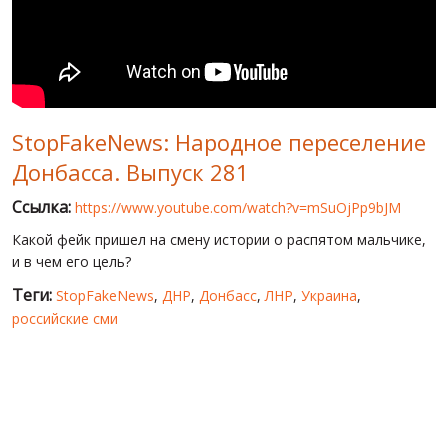
МИР ПРО УКРАИНУ
ПУБЛИЧНЫЕ ЛЮДИ
РОССИЙСКО-УКРАИНСКАЯ ВОЙНА
StopFakeNews: Народное переселение
WINTER ON FIRE: UKRAINE'S FIGHT FOR FREEDOM
Донбасса. Выпуск 281
ХРОНОЛОГИЯ ЄВРОМАЙДАНА
Ссылка:
https://www.youtube.com/watch?v=mSuOjPp9bJM
УСЛУГИ
Какой фейк пришел на смену истории о распятом мальчике,
ИСК
и в чем его цель?
Теги:
StopFakeNews
,
ДНР
,
Донбасс
,
ЛНР
,
Украина
,
российские сми