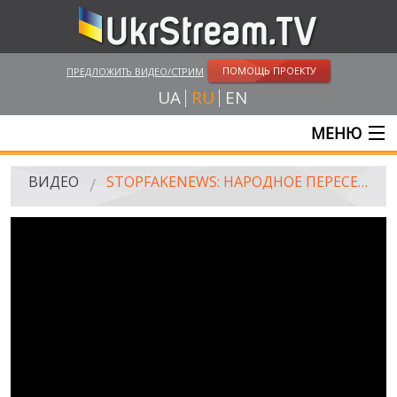
ПОМОЩЬ ПРОЕКТУ
ПРЕДЛОЖИТЬ ВИДЕО/СТРИМ
UA
RU
EN
МЕНЮ
ГЛАВНАЯ
ВИДЕО
STOPFAKENEWS: НАРОДНОЕ ПЕРЕСЕЛЕНИЕ ДОНБАССА. ВЫПУСК 281
ОНЛАЙН ТРАНСЛЯЦИИ
ВИДЕО
UKRSTREAM.TV
ВИДЕО СМИ
АМАТОРСКОЕ ВИДЕО
ХУДОЖЕСТВЕНЫЕ И ДОКУМЕНТАЛЬНЫЕ ПРОЕКТЫ