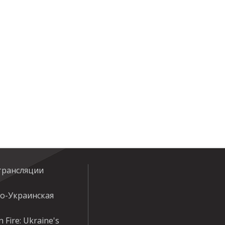
трансляции
ко-Украинская
 Fire: Ukraine's