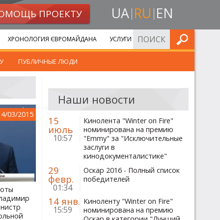
UA
RU
EN
ОМОЩЬ ПРОЕКТУ
ИСКАТЬ
ХРОНОЛОГИЯ ЄВРОМАЙДАНА
УСЛУГИ
У
ПУБЛИЧНЫЕ ЛЮДИ
Наши новости
14/03/2015
15
Кинолента "Winter on Fire"
июль
номинирована на премию
10:57
"Emmy" за "Исключительные
заслуги в
кинодокументалистике"
29
Оскар 2016 - Полный список
февр.
победителей
01:34
боты
Владимир
14 янв.
Киноленту "Winter on Fire"
инистр
15:59
номинирована на премию
гольной
Оскар в категории "Лучший