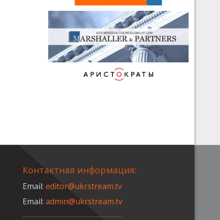
Контактная информация:
Email:
editor@ukrstream.tv
Email:
admin@ukrstream.tv