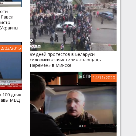
боты
 Павел
нистр
 Украины
12/03/2015
99 дней протестов в Беларуси:
силовики «зачистили» «площадь
Перемен» в Минске
14/11/2020
о 100 днях
главы МВД