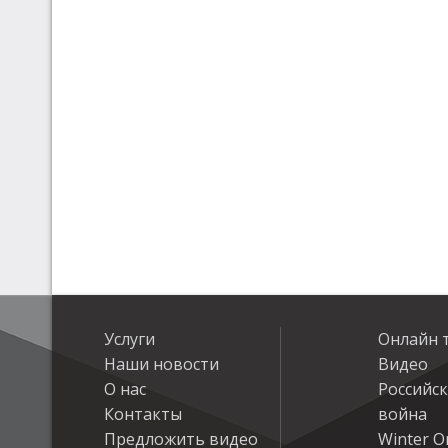
Услуги
Онлайн 
Наши новости
Видео
О нас
Российс
Контакты
война
Предложить видео
Winter On