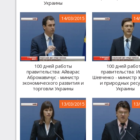
Украины
14/03/2015
14
100 дней работы
100 дней рабо
правительства: Айварас
правительства: И
Абромавичус - министр
Шевченко - министр 
экономического развития и
и природных рес
торговли Украины
Украины
13/03/2015
13