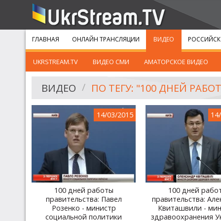
ГЛАВНАЯ
ОНЛАЙН ТРАНСЛЯЦИИ
ВИДЕО
РОССИЙСК
UKRSTREAM.TV
ВИДЕО СМИ
АМАТОРСКОЕ ВИДЕО
ВИДЕО
ПО ТЕГУ: "100 ДНЕЙ РАБ
14/03/2015
14
100 дней работы
100 дней рабо
правительства: Павел
правительства: Але
Розенко - министр
Квиташвили - ми
социальной политики
здравоохранения У