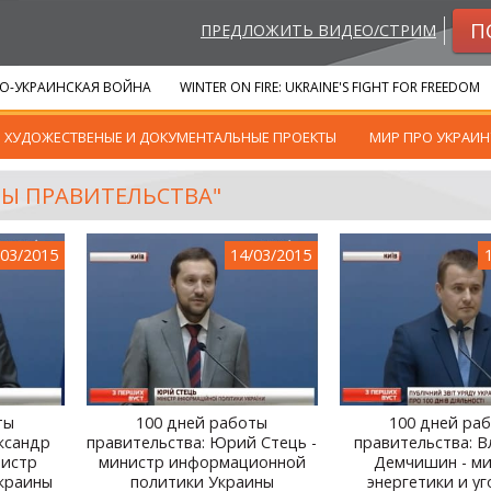
П
ПРЕДЛОЖИТЬ ВИДЕО/СТРИМ
О-УКРАИНСКАЯ ВОЙНА
WINTER ON FIRE: UKRAINE'S FIGHT FOR FREEDOM
ХУДОЖЕСТВЕНЫЕ И ДОКУМЕНТАЛЬНЫЕ ПРОЕКТЫ
МИР ПРО УКРАИН
ОТЫ ПРАВИТЕЛЬСТВА"
/03/2015
14/03/2015
ты
100 дней работы
100 дней ра
ксандр
правительства: Юрий Стець -
правительства: 
нистр
министр информационной
Демчишин - м
краины
политики Украины
энергетики и у