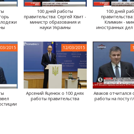
ты
100 дней работы
100 дней ра
горь
правительства: Сергей Квит -
правительства:
олодежи
министр образования и
Климкин - ми
ины
науки Украины
иностранных дел
/03/2015
12/03/2015
ты
Арсений Яценюк о 100 днях
Аваков отчитался 
авел
работы правительства
работы на посту 
 юстиции