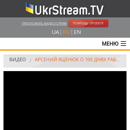
ПОМОЩЬ ПРОЕКТУ
ПРЕДЛОЖИТЬ ВИДЕО/СТРИМ
UA
RU
EN
МЕНЮ
ГЛАВНАЯ
ВИДЕО
АРСЕНИЙ ЯЦЕНЮК О 100 ДНЯХ РАБОТЫ ПРАВИТЕЛЬСТВА
ОНЛАЙН ТРАНСЛЯЦИИ
ВИДЕО
UKRSTREAM.TV
ВИДЕО СМИ
АМАТОРСКОЕ ВИДЕО
ХУДОЖЕСТВЕНЫЕ И ДОКУМЕНТАЛЬНЫЕ ПРОЕКТЫ