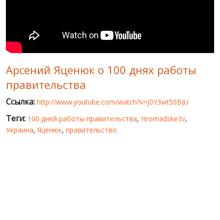
МИР ПРО УКРАИНУ
ПУБЛИЧНЫЕ ЛЮДИ
РОССИЙСКО-УКРАИНСКАЯ ВОЙНА
Арсений Яценюк о 100 днях работы
WINTER ON FIRE: UKRAINE'S FIGHT FOR FREEDOM
правительства
ХРОНОЛОГИЯ ЄВРОМАЙДАНА
Ссылка:
http://www.youtube.com/watch?v=J0Y3wt50BJU
УСЛУГИ
Теги:
100 дней работы правительства
,
Hromadske.tv
,
ИСК
Украина
,
Яценюк
,
правительство