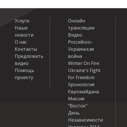
Услуги
Онлайн
Наши
трансляции
новости
Видео
О нас
Российско-
Контакты
Украинская
Предложить
война
видео
Winter On Fire:
Помощь
Ukraine's Fight
проекту
for Freedom
Хронология
Євромайдана
Миссия
"Восток"
День
Независимости
Украины 2014