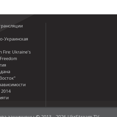
трансляции
ко-Украинская
 Fire: Ukraine's
r Freedom
гия
дана
Восток"
зависимости
 2014
мяти
ава защищены © 2013 - 2026 UkrStream.TV