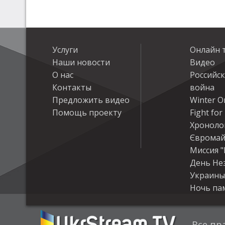
Услуги
Онлайн 
Наши новости
Видео
О нас
Российс
Контакты
война
Предложить видео
Winter On
Помощь проекту
Fight fo
Хроноло
Євромай
Миссия "
День Не
Украины
Ночь па
Все пр