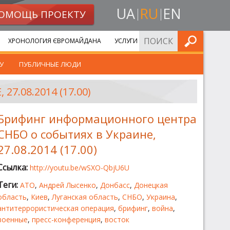
UA
RU
EN
ОМОЩЬ ПРОЕКТУ
ИСКАТЬ
ХРОНОЛОГИЯ ЄВРОМАЙДАНА
УСЛУГИ
У
ПУБЛИЧНЫЕ ЛЮДИ
.08.2014 (17.00)
Брифинг информационного центра
СНБО о событиях в Украине,
27.08.2014 (17.00)
Ссылка:
http://youtu.be/wSXO-QbjU6U
Теги:
АТО
,
Андрей Лысенко
,
Донбасс
,
Донецкая
область
,
Киев
,
Луганская область
,
СНБО
,
Украина
,
антитеррористическая операция
,
брифинг
,
война
,
военные
,
пресс-конференция
,
восток