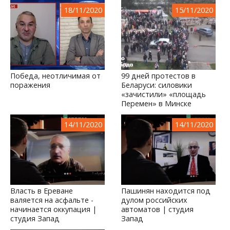
18/11/2020
15/11/2020
Победа, неотличимая от
99 дней протестов в
поражения
Беларуси: силовики
«зачистили» «площадь
Перемен» в Минске
14/11/2020
14/11/2020
Власть в Ереване
Пашинян находится под
валяется на асфальте -
дулом российских
начинается оккупация |
автоматов | студия
студия Запад
Запад