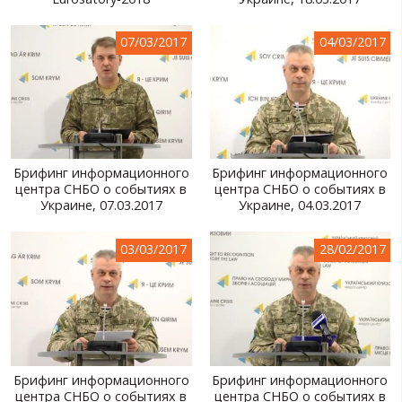
МИР ПРО УКРАИНУ
07/03/2017
04/03/2017
ПУБЛИЧНЫЕ ЛЮДИ
РОССИЙСКО-УКРАИНСКАЯ ВОЙНА
WINTER ON FIRE: UKRAINE'S FIGHT FOR FREEDOM
ХРОНОЛОГИЯ ЄВРОМАЙДАНА
Брифинг информационного
Брифинг информационного
центра СНБО о событиях в
центра СНБО о событиях в
УСЛУГИ
Украине, 07.03.2017
Украине, 04.03.2017
ИСК
03/03/2017
28/02/2017
Брифинг информационного
Брифинг информационного
центра СНБО о событиях в
центра СНБО о событиях в