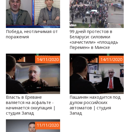
Победа, неотличимая от
99 дней протестов в
поражения
Беларуси: силовики
«зачистили» «площадь
Перемен» в Минске
14/11/2020
14/11/2020
Власть в Ереване
Пашинян находится под
валяется на асфальте -
дулом российских
начинается оккупация |
автоматов | студия
студия Запад
Запад
11/11/2020