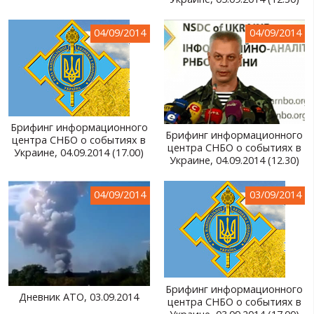
МИР ПРО УКРАИНУ
04/09/2014
04/09/2014
ПУБЛИЧНЫЕ ЛЮДИ
РОССИЙСКО-УКРАИНСКАЯ ВОЙНА
WINTER ON FIRE: UKRAINE'S FIGHT FOR FREEDOM
Брифинг информационного
ХРОНОЛОГИЯ ЄВРОМАЙДАНА
Брифинг информационного
центра СНБО о событиях в
центра СНБО о событиях в
Украине, 04.09.2014 (17.00)
УСЛУГИ
Украине, 04.09.2014 (12.30)
ИСК
04/09/2014
03/09/2014
Брифинг информационного
Дневник АТО, 03.09.2014
центра СНБО о событиях в