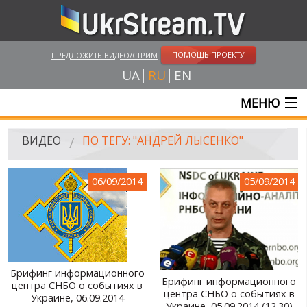
ПОМОЩЬ ПРОЕКТУ
ПРЕДЛОЖИТЬ ВИДЕО/СТРИМ
UA
RU
EN
МЕНЮ
ГЛАВНАЯ
ВИДЕО
ПО ТЕГУ: "АНДРЕЙ ЛЫСЕНКО"
ОНЛАЙН ТРАНСЛЯЦИИ
06/09/2014
05/09/2014
ВИДЕО
UKRSTREAM.TV
ВИДЕО СМИ
АМАТОРСКОЕ ВИДЕО
Брифинг информационного
Брифинг информационного
центра СНБО о событиях в
центра СНБО о событиях в
ХУДОЖЕСТВЕНЫЕ И ДОКУМЕНТАЛЬНЫЕ ПРОЕКТЫ
Украине, 06.09.2014
Украине, 05.09.2014 (12.30)