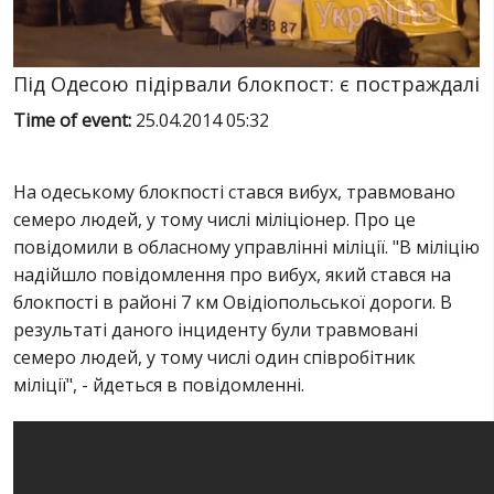
SERVICES
FIN
Під Одесою підірвали блокпост: є постраждалі
Time of event:
25.04.2014 05:32
На одеському блокпості стався вибух, травмовано
семеро людей, у тому числі міліціонер. Про це
повідомили в обласному управлінні міліції. "В міліцію
надійшло повідомлення про вибух, який стався на
блокпості в районі 7 км Овідіопольської дороги. В
результаті даного інциденту були травмовані
семеро людей, у тому числі один співробітник
міліції", - йдеться в повідомленні.