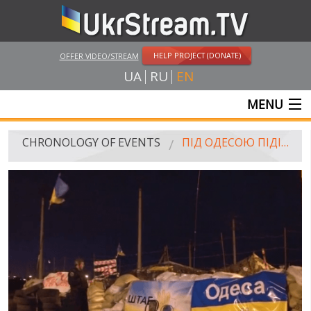
HELP PROJECT (DONATE)
OFFER VIDEO/STREAM
UA
RU
EN
MENU
MAIN
CHRONOLOGY OF EVENTS
ПІД ОДЕСОЮ ПІДІРВАЛИ БЛОКПОСТ: Є ПОСТРАЖДАЛІ
LIVE STREAMS
VIDEOS
RUSSIA-UKRAINE WAR
WINTER ON FIRE: UKRAINE'S FIGHT FOR FREEDOM
CHRONOLOGY OF EUROMAIDAN