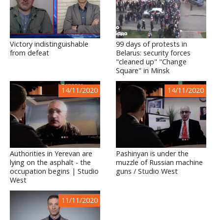
Victory indistinguishable
99 days of protests in
from defeat
Belarus: security forces
"cleaned up" "Change
Square" in Minsk
14/11/2020
14/11/2020
Authorities in Yerevan are
Pashinyan is under the
lying on the asphalt - the
muzzle of Russian machine
occupation begins | Studio
guns / Studio West
West
11/11/2020