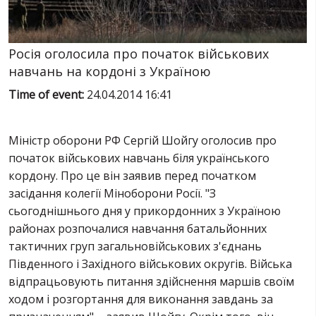
SERVICES
FIN
Росія оголосила про початок військових
навчань на кордоні з Україною
Time of event:
24.04.2014 16:41
Міністр оборони РФ Сергій Шойгу оголосив про
початок військових навчань біля українського
кордону. Про це він заявив перед початком
засідання колегії Міноборони
Росії
. "З
сьогоднішнього дня у прикордонних з Україною
районах розпочалися навчання батальйонних
тактичних груп загальновійськових з'єднань
Південного і Західного військових округів. Війська
відпрацьовують питання здійснення маршів своїм
ходом і розгортання для виконання завдань за