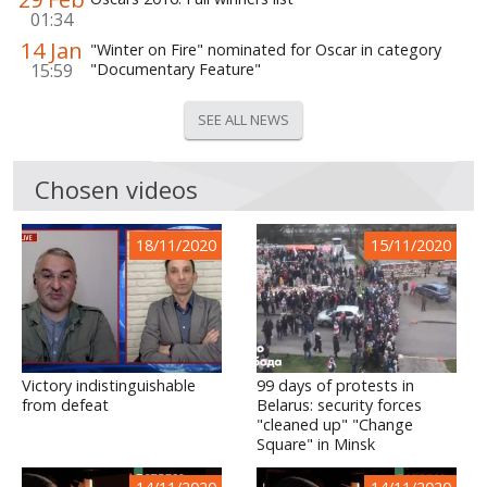
01:34
14 Jan
"Winter on Fire" nominated for Oscar in category
15:59
"Documentary Feature"
SEE ALL NEWS
Chosen videos
18/11/2020
15/11/2020
Victory indistinguishable
99 days of protests in
from defeat
Belarus: security forces
"cleaned up" "Change
Square" in Minsk