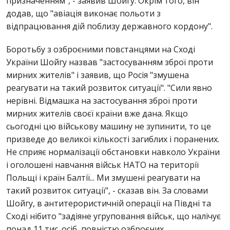
призначенням", - заявив Шойгу. Окрім того, він
додав, що "авіація виконає польоти з
відпрацювання дій поблизу державного кордону".
Боротьбу з озброєними повстанцями на Сході
України Шойгу назвав "застосуванням зброї проти
мирних жителів" і заявив, що Росія "змушена
реагувати на такий розвиток ситуації". "Сили явно
нерівні. Відмашка на застосування зброї проти
мирних жителів своєї країни вже дана. Якщо
сьогодні цю військову машину не зупинити, то це
призведе до великої кількості загиблих і поранених.
Не сприяє нормалізації обстановки навколо України
і оголошені навчання військ НАТО на території
Польщі і країн Балтії... Ми змушені реагувати на
такий розвиток ситуації", - сказав він. За словами
Шойгу, в антитерористичній операції на Півдні та
Сході нібито "задіяне угруповання військ, що налічує
понад 11 тис. осіб, повністю озброєних