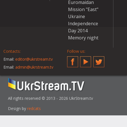
Euromaidan
Mission "East"
Ukraine
Independence
Day 2014
Memory night
Contacts:
Follow us:
Email:
editor@ukrstream.tv
Facebook
YouTube
Twitter
Email:
admin@ukrstream.tv
All rights reserved © 2013 - 2026 UkrStream.tv
Design by
redcats