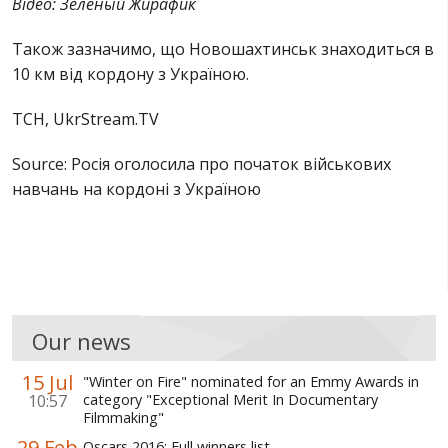
Відео: Зеленый Жирафик
Також зазначимо, що Новошахтинськ знаходиться в
10 км від кордону з Україною.
ТСН,
UkrStream.TV
Source: Росія оголосила про початок військових
навчань на кордоні з Україною
Our news
15 Jul
"Winter on Fire" nominated for an Emmy Awards in
10:57
category "Exceptional Merit In Documentary
Filmmaking"
29 Feb
Oscars 2016: Full winners list