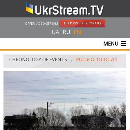
HELP PROJECT (DONATE)
OFFER VIDEO/STREAM
UA
RU
EN
MENU
MAIN
CHRONOLOGY OF EVENTS
РОСІЯ ОГОЛОСИЛА ПРО ПОЧАТОК ВІЙСЬКОВИХ НАВЧАНЬ НА КОРДОНІ З УКРАЇНОЮ
LIVE STREAMS
VIDEOS
RUSSIA-UKRAINE WAR
WINTER ON FIRE: UKRAINE'S FIGHT FOR FREEDOM
CHRONOLOGY OF EUROMAIDAN