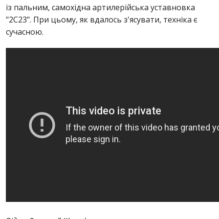
із пальним, самохідна артилерійська уставновка
"2С23". При цьому, як вдалось з'ясувати, техніка є
сучасною.