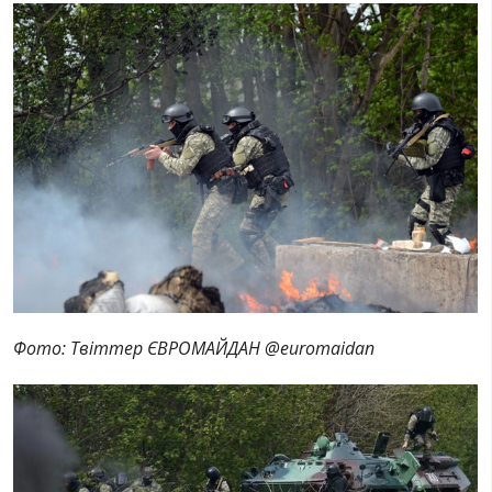
Фото: Твіттер ЄВРОМАЙДАН ‏@euromaidan