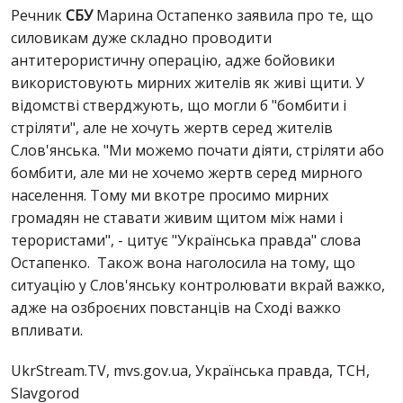
Речник
СБУ
Марина Остапенко заявила про те, що
силовикам дуже складно проводити
антитерористичну операцію, адже бойовики
використовують мирних жителів як живі щити. У
відомстві стверджують, що могли б "бомбити і
стріляти", але не хочуть жертв серед жителів
Слов'янська. "Ми можемо почати діяти, стріляти або
бомбити, але ми не хочемо жертв серед мирного
населення. Тому ми вкотре просимо мирних
громадян не ставати живим щитом між нами і
терористами", - цитує "Українська правда" слова
Остапенко. Також вона наголосила на тому, що
ситуацію у Слов'янську контролювати вкрай важко,
адже на озброєних повстанців на Сході важко
впливати.
UkrStream
.
TV
, mvs.gov.ua, Українська правда, ТСН,
Slavgorod