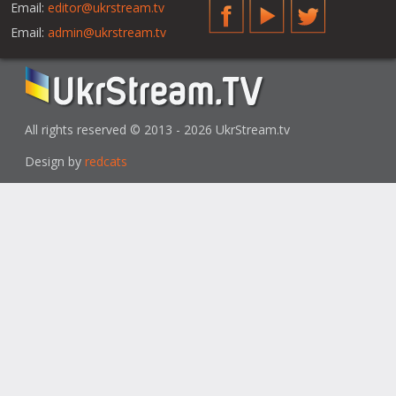
Email:
editor@ukrstream.tv
Facebook
YouTube
Twitter
Email:
admin@ukrstream.tv
All rights reserved © 2013 - 2026 UkrStream.tv
Design by
redcats