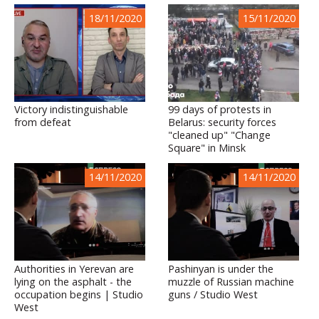
18/11/2020
15/11/2020
Victory indistinguishable
99 days of protests in
from defeat
Belarus: security forces
"cleaned up" "Change
Square" in Minsk
14/11/2020
14/11/2020
Authorities in Yerevan are
Pashinyan is under the
lying on the asphalt - the
muzzle of Russian machine
occupation begins | Studio
guns / Studio West
West