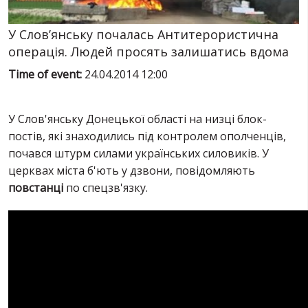
SERVICES
FIN
У Слов’янську почалась Антитерористична
операція. Людей просять залишатись вдома
Time of event:
24.04.2014 12:00
У Слов'янську Донецької області на низці блок-
постів, які знаходились під контролем ополченців,
почався штурм силами українських силовиків. У
церквах міста б'ють у дзвони, повідомляють
повстанці
по спецзв'язку.