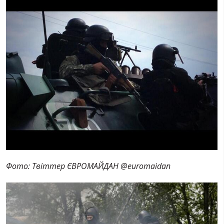
Фото: Твіттер ЄВРОМАЙДАН ‏@euromaidan