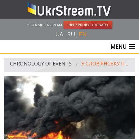
HELP PROJECT (DONATE)
OFFER VIDEO/STREAM
UA
RU
EN
MENU
MAIN
CHRONOLOGY OF EVENTS
У СЛОВ’ЯНСЬКУ ПОЧАЛАСЬ АНТИТЕРОРИСТИЧНА ОПЕРАЦІЯ. ЛЮДЕЙ ПРОСЯТЬ ЗАЛИШАТИСЬ ВДОМА
LIVE STREAMS
VIDEOS
RUSSIA-UKRAINE WAR
WINTER ON FIRE: UKRAINE'S FIGHT FOR FREEDOM
CHRONOLOGY OF EUROMAIDAN