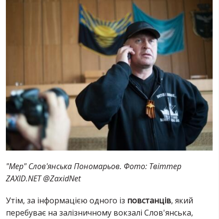
"Мер" Слов'янська Пономарьов. Фото: Твіттер
ZAXID.NET @ZaxidNet
Утім, за інформацією одного із
повстанців
, який
перебуває на залізничному вокзалі Слов'янська,