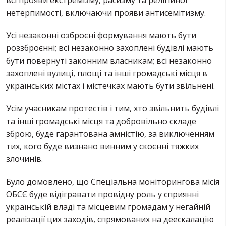
нетерпимості, включаючи прояви антисемітизму.
Усі незаконні озброєні формування мають бути
роззброєнні; всі незаконно захоплені будівлі мають
бути повернуті законним власникам; всі незаконно
захоплені вулиці, площі та інші громадські місця в
українських містах і містечках мають бути звільнені.
Усім учасникам протестів і тим, хто звільнить будівлі
та інші громадські місця та добровільно складе
зброю, буде гарантована амністію, за виключенням
тих, кого буде визнано винним у скоєнні тяжких
злочинів.
Було домовлено, що Спеціальна моніторингова місія
ОБСЄ буде відігравати провідну роль у сприянні
українській владі та місцевим громадам у негайній
реалізації цих заходів, спрямованих на деескалацію