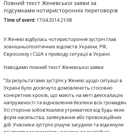
SERVICES
Повний текст Женевської заяви за
підсумками чотиристоронніх переговорів
FIN
Time of event:
17.04.2014 21:08
У Женеві відбулась чотиристороння зустріч глав
зовнішньополітичних відомств України, РФ,
Євросоюзу і США з приводу ситуації в Україні.
Наводимо повний текст Женевської заяви
:
"За результатами зустрічі у Женеві щодо ситуації в
Україні було досягнуто домовленість стосовно
конкретних кроків, що мають на меті деескалацію
напруженості та відновлення безпеки всіх громадян.
У
сі сторони зобов‘язалися утриматися від будь-яких
форм насильства, залякування або провокаційних
дій. Учасники зустрічі рішуче засудили та відкинули
всі прояви екстремізму, расизму та релігійної