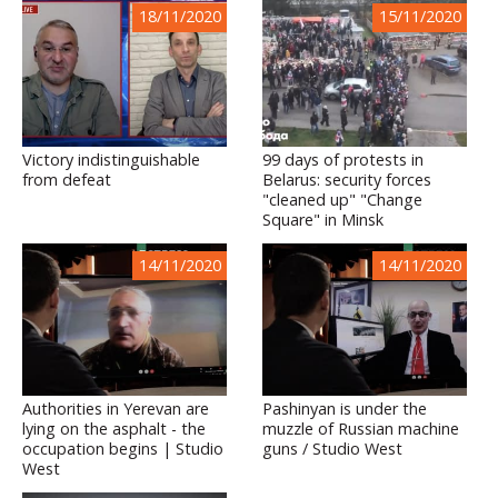
18/11/2020
15/11/2020
Victory indistinguishable
99 days of protests in
from defeat
Belarus: security forces
"cleaned up" "Change
Square" in Minsk
14/11/2020
14/11/2020
Authorities in Yerevan are
Pashinyan is under the
lying on the asphalt - the
muzzle of Russian machine
occupation begins | Studio
guns / Studio West
West