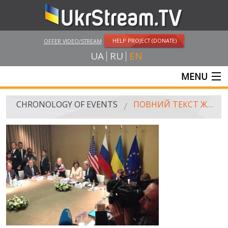
HELP PROJECT (DONATE)
OFFER VIDEO/STREAM
UA
RU
EN
MENU
MAIN
CHRONOLOGY OF EVENTS
ПОВНИЙ ТЕКСТ ЖЕНЕВСЬКОЇ ЗАЯВИ ЗА ПІДСУМКАМИ ЧОТИРИСТОРОННІХ ПЕРЕГОВОРІВ
LIVE STREAMS
VIDEOS
RUSSIA-UKRAINE WAR
WINTER ON FIRE: UKRAINE'S FIGHT FOR FREEDOM
CHRONOLOGY OF EUROMAIDAN