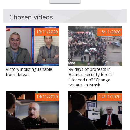
Chosen videos
18/11/2020
15/11/2020
Victory indistinguishable
99 days of protests in
from defeat
Belarus: security forces
"cleaned up" "Change
Square" in Minsk
14/11/2020
14/11/2020