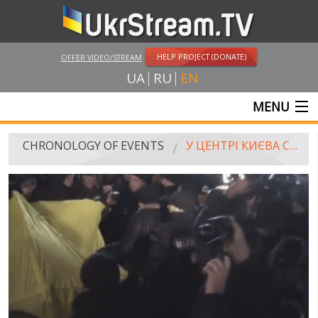
HELP PROJECT (DONATE)
OFFER VIDEO/STREAM
UA
RU
EN
MENU
MAIN
CHRONOLOGY OF EVENTS
У ЦЕНТРІ КИЄВА СПРОБУВАЛИ ВСТАНОВИТИ НАМЕТИ
LIVE STREAMS
VIDEOS
RUSSIA-UKRAINE WAR
WINTER ON FIRE: UKRAINE'S FIGHT FOR FREEDOM
CHRONOLOGY OF EUROMAIDAN