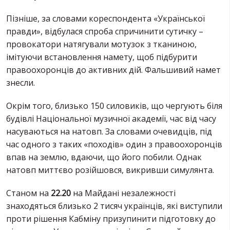
Пізніше, за словами кореспондента «Української
правди», відбулася спроба спричинити сутичку –
провокатори натягували мотузок з тканиною,
імітуючи встановлення намету, щоб підбурити
правоохоронців до активних дій. Фальшивий намет
знесли.
Окрім того, близько 150 силовиків, що чергують біля
будівлі Національної музичної академії, час від часу
насуваються на натовп. За словами очевидців, під
час одного з таких «походів» один з правоохоронців
впав на землю, вдаючи, що його побили. Однак
натовп миттєво розійшовся, викривши симулянта.
Станом на
22.20
на Майдані незалежності
знаходяться близько 2 тисяч українців, які виступили
проти рішення Кабміну призупинити підготовку до