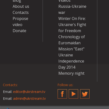
Blog
Videos
About us
Russia-Ukraine
Contacts
war
Propose
Winter On Fire:
video
Ukraine's Fight
Donate
for Freedom
Chronology of
Euromaidan
Mission "East"
Ukraine
Independence
Day 2014
Memory night
Contacts:
Follow us:
Email:
editor@ukrstream.tv
Facebook
YouTube
Twitter
Email:
admin@ukrstream.tv