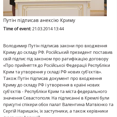
SERVICES
FIN
Путін підписав анексію Криму
Time of event:
21.03.2014 13:44
Володимир Путін підписав закони про входження
Криму до складу РФ. Російський президент поставив
свій підпис під законом про ратифікацію договору
«Про прийняття до Російської Федерації Республіки
Крим та утворення у складі РФ нових суб'єктів».
Також Путін підписав документ про входження
Криму до складу РФ і утворення в країні нових
суб'єктів - Республіки Крим та міста федерального
значення Севастополя. На підписанні в Кремлі були
присутні спікери обох палат Валентина Матвієнко та
Сергій Наришкін, їх заступники, а також керівники