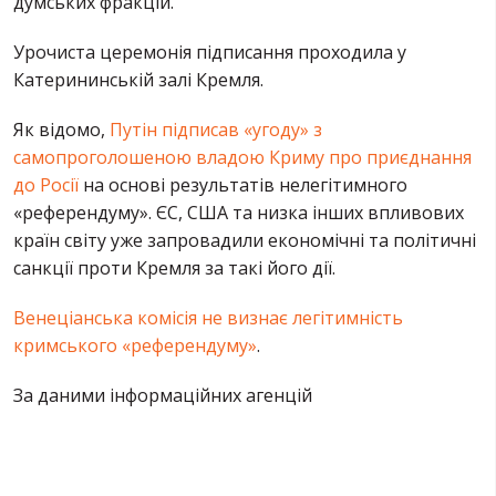
думських фракцій.
Урочиста церемонія підписання проходила у
Катерининській залі Кремля.
Як відомо,
Путін підписав «угоду» з
самопроголошеною владою Криму про приєднання
до Росії
на основі результатів нелегітимного
«референдуму». ЄС, США та низка інших впливових
країн світу уже запровадили економічні та політичні
санкції проти Кремля за такі його дії.
Венеціанська комісія не визнає легітимність
кримського «референдуму»
.
За даними інформаційних агенцій