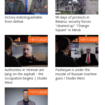
Victory indistinguishable
99 days of protests in
from defeat
Belarus: security forces
"cleaned up" "Change
Square" in Minsk
14/11/2020
14/11/2020
Authorities in Yerevan are
Pashinyan is under the
lying on the asphalt - the
muzzle of Russian machine
occupation begins | Studio
guns / Studio West
West
11/11/2020