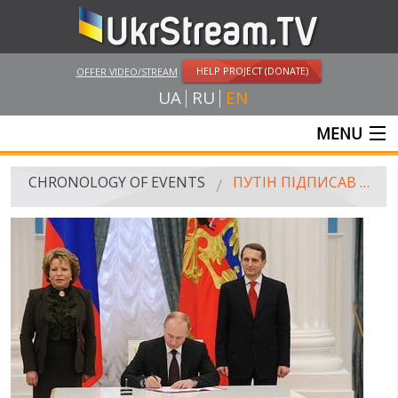
HELP PROJECT (DONATE)
OFFER VIDEO/STREAM
UA
RU
EN
MENU
MAIN
CHRONOLOGY OF EVENTS
ПУТІН ПІДПИСАВ АНЕКСІЮ КРИМУ
LIVE STREAMS
VIDEOS
RUSSIA-UKRAINE WAR
WINTER ON FIRE: UKRAINE'S FIGHT FOR FREEDOM
CHRONOLOGY OF EUROMAIDAN