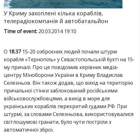
SERVICES
FIN
У Криму захоплені кілька кораблів,
телерадіокомпанія й автобатальйон
Time of event:
20.03.2014 19:10
О
18.37
15-20 озброєних людей почали штурм
корабля «Тернопіль» у Севастопольській бухті на 15-
му причалі. Про це повідомив керівник медіа-
центру Міноборони України в Криму Владислав
Селезньов. Він також додав, що вихід на територію
причальної стінки заблокований російськими
військовослужбовцями, а вихід в море для
українських кораблів перекритий судами РФ. При
штурмі, за словами Селезньова, використовувалися
світлошумові гранати, було чути постріли з
автоматичної зброї.