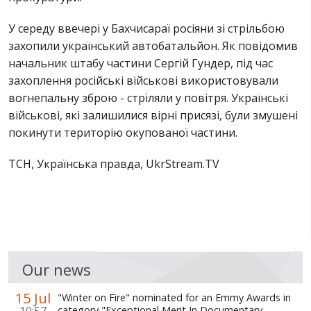
У середу ввечері у Бахчисараї росіяни зі стрільбою
захопили український автобатальйон. Як повідомив
начальник штабу частини Сергій Гундер, під час
захоплення російські військові використовували
вогнепальну зброю - стріляли у повітря. Українські
військові, які залишилися вірні присязі, були змушені
покинути територію окупованої частини.
ТСН, Українська правда, UkrStream.TV
Our news
15 Jul
"Winter on Fire" nominated for an Emmy Awards in
10:57
category "Exceptional Merit In Documentary