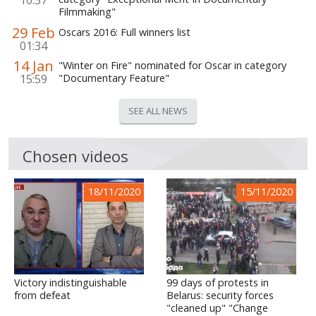
Filmmaking"
29 Feb
Oscars 2016: Full winners list
01:34
14 Jan
"Winter on Fire" nominated for Oscar in category
15:59
"Documentary Feature"
SEE ALL NEWS
Chosen videos
18/11/2020
15/11/2020
Victory indistinguishable
99 days of protests in
from defeat
Belarus: security forces
"cleaned up" "Change