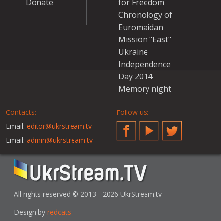
Donate
for Freedom
Chronology of
Euromaidan
Mission "East"
Ukraine
Independence
Day 2014
Memory night
Contacts:
Follow us:
Email:
editor@ukrstream.tv
Facebook
YouTube
Twitter
Email:
admin@ukrstream.tv
All rights reserved © 2013 - 2026 UkrStream.tv
Design by
redcats