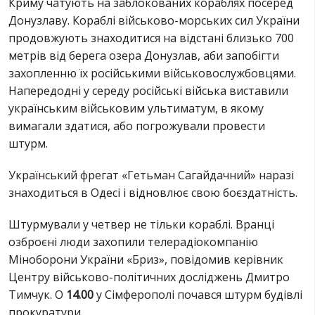
Криму чатують на заблокованих кораблях посеред
Донузлаву. Кораблі військово-морських сил України
продовжують знаходитися на відстані близько 700
метрів від берега озера Донузлав, аби запобігти
захопленню їх російськими військовослужбовцями.
Напередодні у середу російські війська виставили
українським військовим ультиматум, в якому
вимагали здатися, або погрожували провести
штурм.
Український фрегат «Гетьман Сагайдачний» наразі
знаходиться в Одесі і відновлює свою боєздатність.
Штурмували у четвер не тільки кораблі. Вранці
озброєні люди захопили телерадіокомпанію
Міноборони України «Бриз», повідомив керівник
Центру військово-політичних досліджень Дмитро
Тимчук. О
14.00
у Сімферополі почався штурм будівлі
прокуратури.