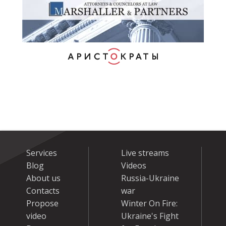
Services
Live streams
Blog
Videos
About us
Russia-Ukraine
Contacts
war
Propose
Winter On Fire:
video
Ukraine's Fight