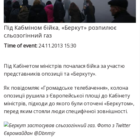
SERVICES
FIN
Під Кабміном бійка, «Беркут» розпилює
сльозогінний газ
Time of event:
24.11.2013 15:30
Під Кабінетом міністрів почалася бійка за участю
представників опозиції та «Беркуту».
Як повідомляє «Громадське телебачення», колона
опозиції рушила з Європейської площі до Кабінету
міністрів, підходи до якого були оточені «Беркутом»,
перед яким стояли люди специфічної зовнішності.