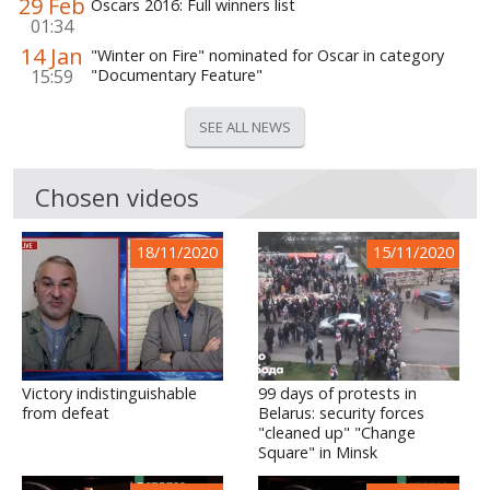
29 Feb
Oscars 2016: Full winners list
01:34
14 Jan
"Winter on Fire" nominated for Oscar in category
15:59
"Documentary Feature"
SEE ALL NEWS
Chosen videos
18/11/2020
15/11/2020
Victory indistinguishable
99 days of protests in
from defeat
Belarus: security forces
"cleaned up" "Change
Square" in Minsk