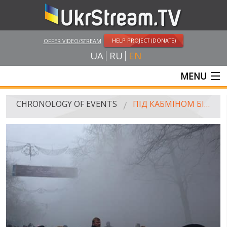
HELP PROJECT (DONATE)
OFFER VIDEO/STREAM
UA
RU
EN
MENU
MAIN
CHRONOLOGY OF EVENTS
ПІД КАБМІНОМ БІЙКА, «БЕРКУТ» РОЗПИЛЮЄ СЛЬОЗОГІННИЙ ГАЗ
LIVE STREAMS
VIDEOS
RUSSIA-UKRAINE WAR
WINTER ON FIRE: UKRAINE'S FIGHT FOR FREEDOM
CHRONOLOGY OF EUROMAIDAN