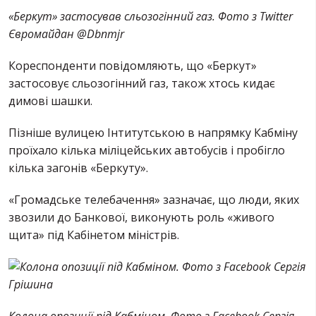
«Беркут» застосував сльозогінний газ. Фото з Twitter
Євромайдан ‏@Dbnmjr
Кореспонденти повідомляють, що «Беркут»
застосовує сльозогінний газ, також хтось кидає
димові шашки.
Пізніше вулицею Інтитутською в напрямку Кабміну
проїхало кілька міліцейських автобусів і пробігло
кілька загонів «Беркуту».
«Громадське телебачення» зазначає, що люди, яких
звозили до Банкової, виконують роль «живого
щита» під Кабінетом міністрів.
Колона опозиції під Кабміном. Фото з Facebook Сергія