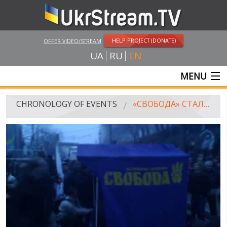
HELP PROJECT (DONATE)
OFFER VIDEO/STREAM
UA
RU
EN
MENU
MAIN
CHRONOLOGY OF EVENTS
«СВОБОДА» СТАЛА ТАБОРОМ ПІД КАБМІНОМ І ПОБИЛАСЯ З «БЕРКУТОМ»
LIVE STREAMS
VIDEOS
RUSSIA-UKRAINE WAR
WINTER ON FIRE: UKRAINE'S FIGHT FOR FREEDOM
CHRONOLOGY OF EUROMAIDAN