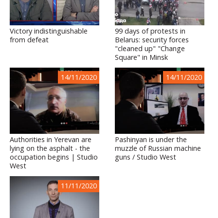
Victory indistinguishable
99 days of protests in
from defeat
Belarus: security forces
"cleaned up" "Change
Square" in Minsk
14/11/2020
14/11/2020
Authorities in Yerevan are
Pashinyan is under the
lying on the asphalt - the
muzzle of Russian machine
occupation begins | Studio
guns / Studio West
West
11/11/2020