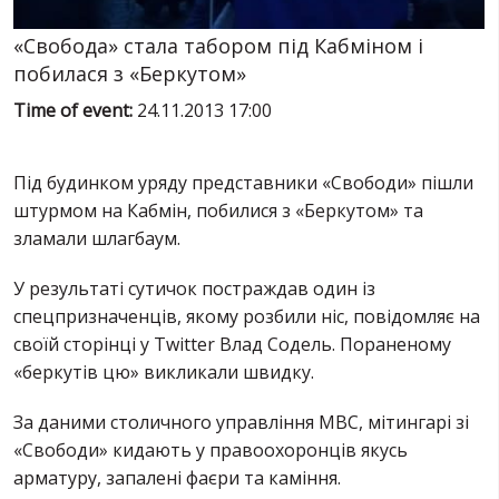
SERVICES
FIN
«Свобода» стала табором під Кабміном і
побилася з «Беркутом»
Time of event:
24.11.2013 17:00
Під будинком уряду представники «Свободи» пішли
штурмом на Кабмін, побилися з «Беркутом» та
зламали шлагбаум.
У результаті сутичок постраждав один із
спецпризначенців, якому розбили ніс, повідомляє на
своїй сторінці у Twitter Влад Содель. Пораненому
«беркутів цю» викликали швидку.
За даними столичного управління МВС, мітингарі зі
«Свободи» кидають у правоохоронців якусь
арматуру, запалені фаєри та каміння.