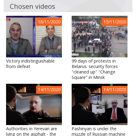
Chosen videos
18/11/2020
15/11/2020
Victory indistinguishable
99 days of protests in
from defeat
Belarus: security forces
"cleaned up" "Change
Square" in Minsk
14/11/2020
14/11/2020
Authorities in Yerevan are
Pashinyan is under the
lying on the asphalt - the
muzzle of Russian machine