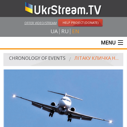
HELP PROJECT (DONATE)
OFFER VIDEO/STREAM
UA
RU
EN
MENU
MAIN
CHRONOLOGY OF EVENTS
ЛІТАКУ КЛИЧКА НЕ ДОЗВОЛИЛИ СІСТИ В КИЄВІ. ПОЛІТИК ЗАПЗНЮЄТЬСЯ НА МІТИНГ
LIVE STREAMS
VIDEOS
RUSSIA-UKRAINE WAR
WINTER ON FIRE: UKRAINE'S FIGHT FOR FREEDOM
CHRONOLOGY OF EUROMAIDAN