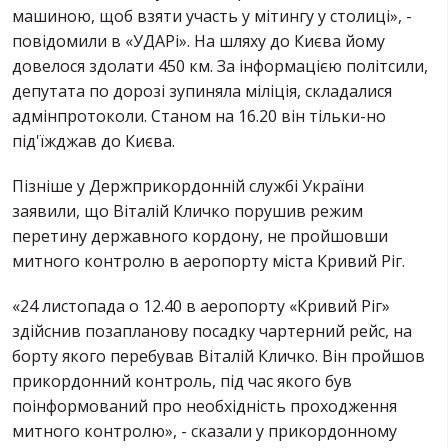
машиною, щоб взяти участь у мітингу у столиці», -
повідомили в «УДАРі». На шляху до Києва йому
довелося здолати 450 км. За інформацією політсили,
депутата по дорозі зупиняла міліція, складалися
адмінпротоколи. Станом на 16.20 він тільки-но
під'їжджав до Києва.
Пізніше у Держприкордонній службі України
заявили, що Віталій Кличко порушив режим
перетину державного кордону, не пройшовши
митного контролю в аеропорту міста Кривий Ріг.
«24 листопада о 12.40 в аеропорту «Кривий Ріг»
здійснив позапланову посадку чартерний рейс, на
борту якого перебував Віталій Кличко. Він пройшов
прикордонний контроль, під час якого був
поінформований про необхідність проходження
митного контролю», - сказали у прикордонному