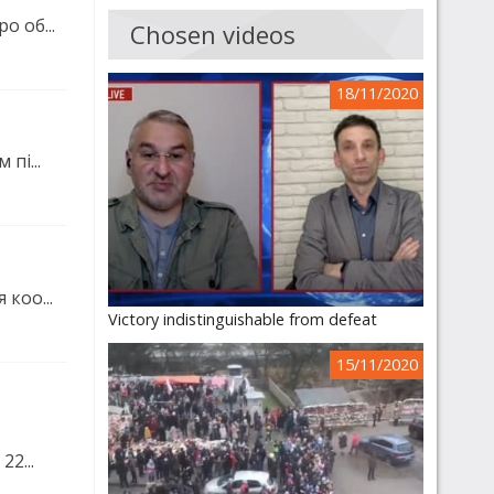
 об...
Chosen videos
18/11/2020
пі...
коо...
Victory indistinguishable from defeat
15/11/2020
2...