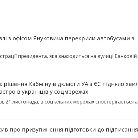
івлі з офісом Януковича перекрили автобусами з
істрації президента, яка знаходиться на вулиці Банковій..
: рішення Кабміну відкласти УА з ЄС підняло хви
астроїв українців у соцмережах
і, 21 листопада, в соціальних мережах спостерігається ак
сив про призупинення підготовки до підписання