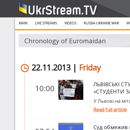
MAIN
LIVE STREAMS
VIDEOS
RUSSIA-UKRAINE WAR
W
Chronology of Euromaidan
22.11.2013 |
Friday
ЛЬВІВСЬКІ С
10:00
«СТУДЕНТИ З
У Львові на міт
Read full article
Суд обмежив 