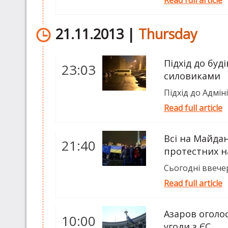
21.11.2013 |
Thursday
Підхід до буд
23:03
силовиками
Підхід до Адмін
Read full article
Всі на Майдан
21:40
протестних н
Сьогодні ввечер
Read full article
Азаров оголо
10:00
угоди з ЄС