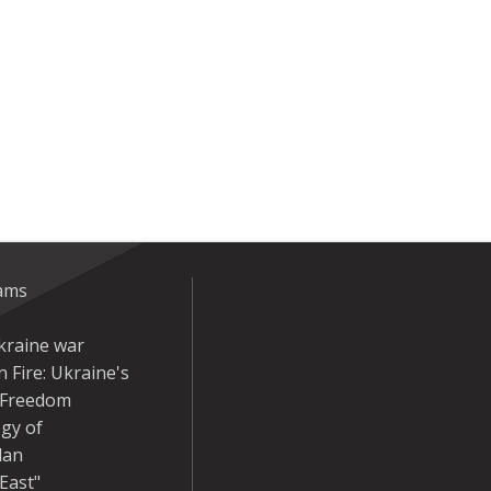
eams
kraine war
 Fire: Ukraine's
r Freedom
gy of
dan
East"