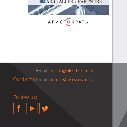
Email:
editor@ukrstream.tv
Contacts:
Email:
admin@ukrstream.tv
Follow us:
Facebook
YouTube
Twitter