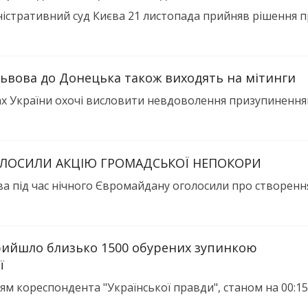
істративний суд Києва 21 листопада прийняв рішення про
 Львова до Донецька також виходять на мітинги
ах України охочі висловити невдоволення призупиненням 
ОЛОСИЛИ АКЦІЮ ГРОМАДСЬКОЇ НЕПОКОРИ
 під час нічного Євромайдану оголосили про створення 
ийшло близько 1500 обурених зупинкою
ї
м кореспондента "Української правди", станом на 00:15 2