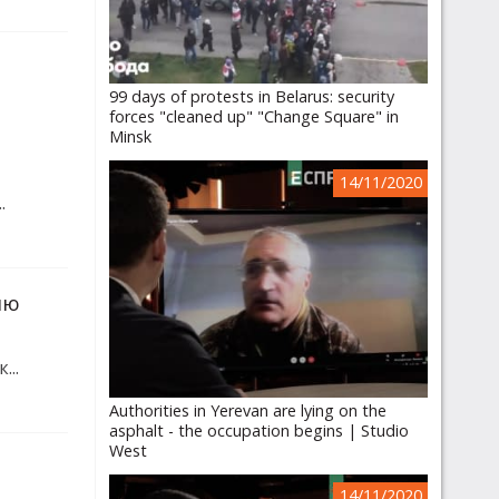
99 days of protests in Belarus: security
forces "cleaned up" "Change Square" in
Minsk
14/11/2020
.
лю
...
Authorities in Yerevan are lying on the
asphalt - the occupation begins | Studio
West
14/11/2020