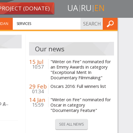
UA
RU
EN
PROJECT (DONATE)
FIND
IDAN
SERVICES
Our news
15 Jul
"Winter on Fire" nominated for
10:57
an Emmy Awards in category
"Exceptional Merit In
Documentary Filmmaking"
29 Feb
Oscars 2016: Full winners list
01:34
14 Jan
"Winter on Fire" nominated for
д...
15:59
Oscar in category
"Documentary Feature"
SEE ALL NEWS