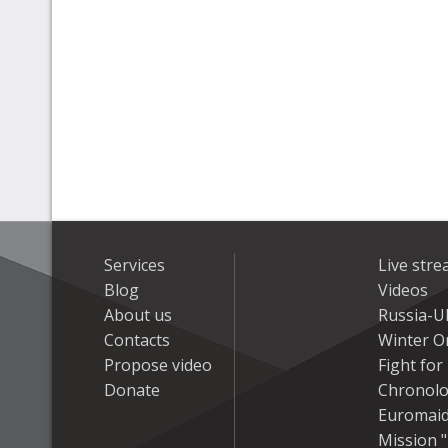
Services
Live str
Blog
Videos
About us
Russia-U
Contacts
Winter On
Propose video
Fight fo
Donate
Chronolo
Euromai
Mission "