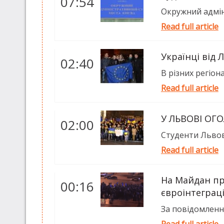
07:54
Окружний адмін
Read full article
Українці від
02:40
В різних регіон
Read full article
У ЛЬВОВІ ОГ
02:00
Студенти Львова
Read full article
На Майдан пр
00:16
євроінтеграці
За повідомлення
Read full article