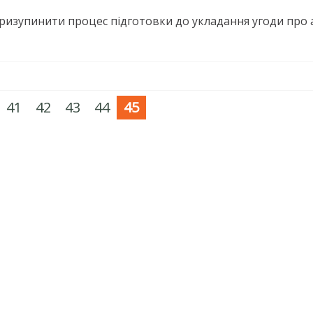
изупинити процес підготовки до укладання угоди про ас
41
42
43
44
45