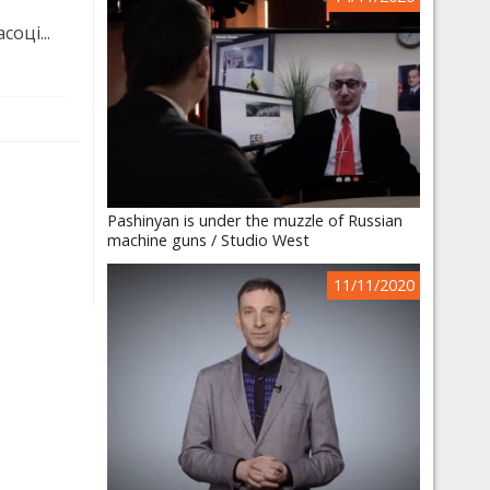
оці...
Pashinyan is under the muzzle of Russian
machine guns / Studio West
11/11/2020