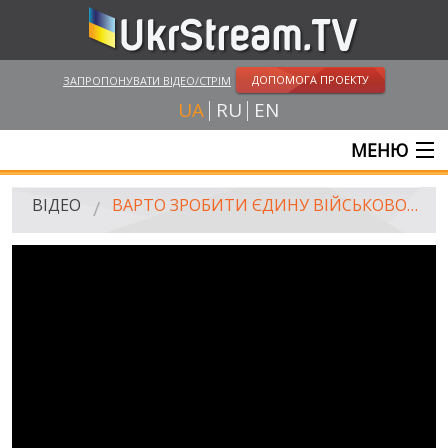
ДОПОМОГА ПРОЕКТУ
ЗАПРОПОНУВАТИ ВІДЕО/СТРІМ
UA
RU
EN
МЕНЮ
ГОЛОВНА
ВІДЕО
ВАРТО ЗРОБИТИ ЄДИНУ ВІЙСЬКОВО-ЦИВІЛЬНУ АДМІНІСТРАЦІЮ НА ДВІ ОБЛАСТІ – ЖЕБРІВСЬКИЙ
ОНЛАЙН ТРАНСЛЯЦІЇ
ВІДЕО
UKRSTREAM.TV
ВІДЕО ЗМІ
АМАТОРСЬКЕ ВІДЕО
ХУДОЖНІ ТА ДОКУМЕНТАЛЬНІ ПРОЕКТИ