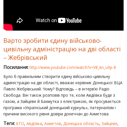
СВІТ ПРО УКРАЇНУ
ПУБЛІЧНІ ЛЮДИ
РОСІЙСЬКО-УКРАЇНСЬКА ВІЙНА
Варто зробити єдину військово-
"WINTER ON FIRE"
цивільну адміністрацію на дві області
ХРОНОЛОГІЯ ЄВРОМАЙДАНУ
– Жебрівський
ПОСЛУГИ
Посилання:
http://www.youtube.com/watch?v=V8_kn_u9p-8
ШУ
Було б правильним створити єдину військово-цивільну
адміністрацію на дві області, вважає керівник Донецької ВЦА
Павло Жебрівський. Чому? Відповідь – в інтерв’ю Радіо
Свобода. Він також розповів про те, коли Авдіївка буде з
газом, а Зайцеве й Бахмутка з електрикою, як просувається
програма «Український донецький куркуль», патерналізм і
причини високого рівня довіри донеччан до Ахметова
Теги:
АТО
,
Авдіївка
,
Ахметов
,
Донецька область
,
Зайцеве
,