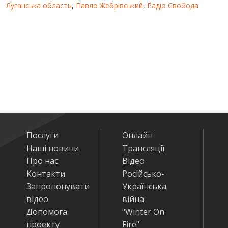
Луганська область
,
Павло Жебрівський
,
Радіо Свобода
Послуги
Онлайн
Наші новини
Трансляції
Про нас
Відео
Контакти
Російсько-
Запропонувати
Українська
відео
війна
Допомога
"Winter On
проекту
Fire"