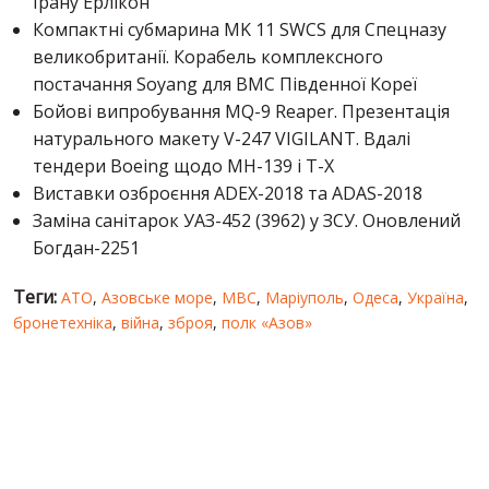
Ірану Ерлікон
Компактні субмарина MK 11 SWCS для Спецназу
великобританії. Корабель комплексного
постачання Soyang для ВМС Південної Кореї
Бойові випробування MQ-9 Reaper. Презентація
натурального макету V-247 VIGILANT. Вдалі
тендери Boeing щодо МН-139 і T-X
Виставки озброєння ADEX-2018 та ADAS-2018
Заміна санітарок УАЗ-452 (3962) у ЗСУ. Оновлений
Богдан-2251
Теги:
АТО
,
Азовське море
,
МВС
,
Маріуполь
,
Одеса
,
Україна
,
бронетехніка
,
війна
,
зброя
,
полк «Азов»