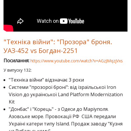
СВІТ ПРО УКРАЇНУ
ПУБЛІЧНІ ЛЮДИ
РОСІЙСЬКО-УКРАЇНСЬКА ВІЙНА
"Техніка війни": "Прозора" броня.
"WINTER ON FIRE"
УАЗ-452 vs Богдан-2251
ХРОНОЛОГІЯ ЄВРОМАЙДАНУ
Посилання:
https://www.youtube.com/watch?v=AGzJMqzjVxs
ПОСЛУГИ
У випуску 132:
ШУ
"Техніка війни" відзначає 3 роки
Системи "прозорої броні": від ізраїльської Iron
Vision до української Land Platform Modernization
Kit
"Донбас" і "Корець" - з Одеси до Маріуполя.
Азовське море. Провокації РФ США передали
Україні катери типу Island. Продаж заводу "Кузня
на Рибальському"