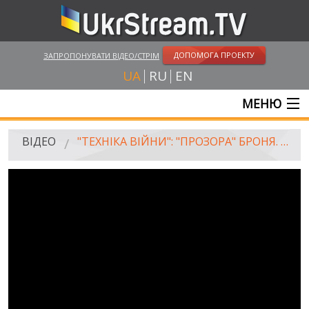
ДОПОМОГА ПРОЕКТУ
ЗАПРОПОНУВАТИ ВІДЕО/СТРІМ
UA
RU
EN
МЕНЮ
ГОЛОВНА
ВІДЕО
"ТЕХНІКА ВІЙНИ": "ПРОЗОРА" БРОНЯ. УАЗ-452 VS БОГДАН-2251
ОНЛАЙН ТРАНСЛЯЦІЇ
ВІДЕО
UKRSTREAM.TV
ВІДЕО ЗМІ
АМАТОРСЬКЕ ВІДЕО
ХУДОЖНІ ТА ДОКУМЕНТАЛЬНІ ПРОЕКТИ