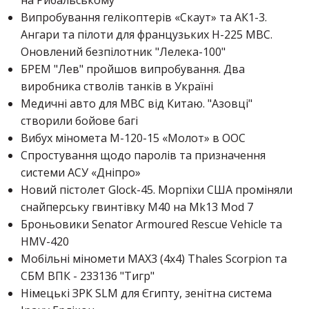
Випробування гелікоптерів «Скаут» та АК1-3.
Ангари та пілоти для французьких H-225 МВС.
Оновлений безпілотник "Лелека-100"
БРЕМ "Лев" пройшов випробування. Два
виробника стволів танків в Україні
Медичні авто для МВС від Китаю. "Азовці"
створили бойове багі
Вибух міномета М-120-15 «Молот» в ООС
Спростування щодо паролів та призначення
системи АСУ «Дніпро»
Новий пістолет Glock-45. Морпіхи США проміняли
снайперську гвинтівку М40 на Mk13 Mod 7
Броньовики Senator Armoured Rescue Vehicle та
HMV-420
Мобільні міномети MAX3 (4х4) Thales Scorpion та
СБМ ВПК - 233136 "Тигр"
Німецькі ЗРК SLM для Єгипту, зенітна система