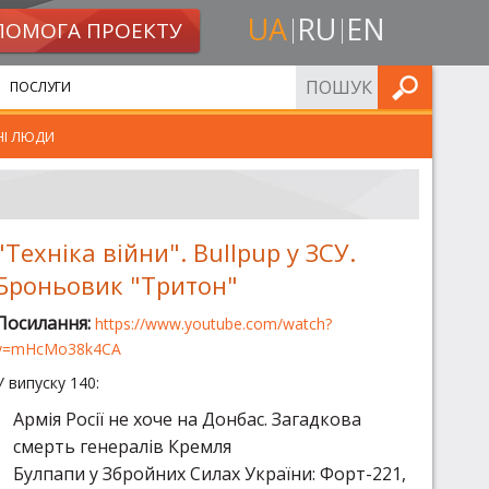
UA
RU
EN
ПОМОГА ПРОЕКТУ
ШУКАТИ
ПОСЛУГИ
НІ ЛЮДИ
"Техніка війни". Bullpup у ЗСУ.
Броньовик "Тритон"
Посилання:
https://www.youtube.com/watch?
v=mHcMo38k4CA
У випуску 140:
Армія Росії не хоче на Донбас. Загадкова
смерть генералів Кремля
Булпапи у Збройних Силах України: Форт-221,