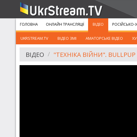
ГОЛОВНА
ОНЛАЙН ТРАНСЛЯЦІЇ
ВІДЕО
РОСІЙСЬКО-У
UKRSTREAM.TV
ВІДЕО ЗМІ
АМАТОРСЬКЕ ВІДЕО
ХУ
ВІДЕО
"ТЕХНІКА ВІЙНИ". BULLPUP