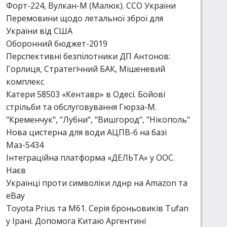
Форт-224, Вулкан-М (Малюк). ССО України
Перемовини щодо летальної зброї для
України від США
Оборонний бюджет-2019
Перспективні безпілотники ДП Антонов:
Горлиця, Стратегічний БАК, Мішеневий
комплекс
Катери 58503 «Кентавр» в Одесі. Бойові
стрільби та обслуговування Гюрза-М.
"Кременчук", "Лубни", "Вишгород", "Нікополь"
Нова цистерна для води АЦПВ-6 на базі
Маз-5434
Інтеграційна платформа «ДЕЛЬТА» у ООС.
Наєв
Українці проти символіки лднр на Amazon та
eBay
Toyota Prius та М61. Серія броньовиків Tufan
у Ірані. Допомога Китаю Аргентині