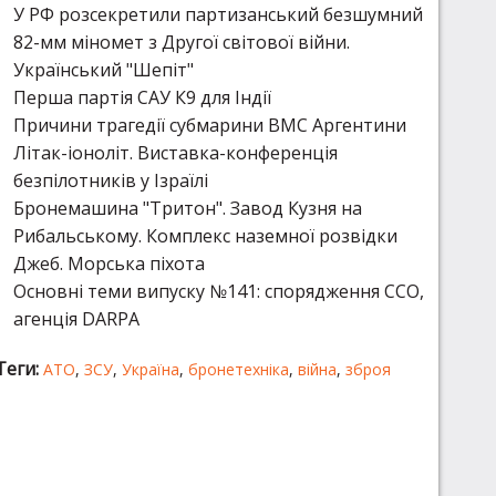
У РФ розсекретили партизанський безшумний
82-мм міномет з Другої світової війни.
Український "Шепіт"
Перша партія САУ К9 для Індії
Причини трагедії субмарини ВМС Аргентини
Літак-іоноліт. Виставка-конференція
безпілотників у Ізраїлі
Бронемашина "Тритон". Завод Кузня на
Рибальському. Комплекс наземної розвідки
Джеб. Морська піхота
Основні теми випуску №141: спорядження ССО,
агенція DARPA
Теги:
АТО
,
ЗСУ
,
Україна
,
бронетехніка
,
війна
,
зброя