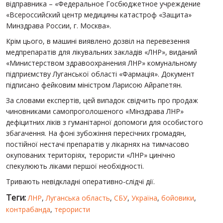
відправника – «Федеральное Госбюджетное учреждение
«Всероссийский центр медицины катастроф «Защита»
Минздрава России, г. Москва».
Крім цього, в машині виявлено дозвіл на перевезення
медпрепаратів для лікувальних закладів «ЛНР», виданий
«Министерством здравоохранения ЛНР» комунальному
підприємству Луганської області «Фармація». Документ
підписано фейковим міністром Ларисою Айрапетян.
За словами експертів, цей випадок свідчить про продаж
чиновниками самопроголошеного «Мінздрава ЛНР»
дефіцитних ліків з гуманітарної допомоги для особистого
збагачення. На фоні зубожіння пересічних громадян,
постійної нестачі препаратів у лікарнях на тимчасово
окупованих територіях, терористи «ЛНР» цинічно
спекулюють ліками першої необхідності.
Тривають невідкладні оперативно-слідчі дії.
Теги:
ЛНР
,
Луганська область
,
СБУ
,
Україна
,
бойовики
,
контрабанда
,
терористи