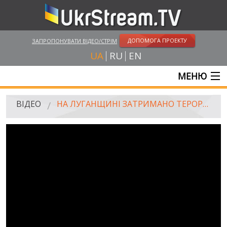
ДОПОМОГА ПРОЕКТУ
ЗАПРОПОНУВАТИ ВІДЕО/СТРІМ
UA
RU
EN
МЕНЮ
ГОЛОВНА
ВІДЕО
НА ЛУГАНЩИНІ ЗАТРИМАНО ТЕРОРИСТІВ ПРО СПРОБІ ПРОДАЖУ ЛІКІВ З РОСІЙСЬКОГО "ГУМКОНВОЮ"
ОНЛАЙН ТРАНСЛЯЦІЇ
ВІДЕО
UKRSTREAM.TV
ВІДЕО ЗМІ
АМАТОРСЬКЕ ВІДЕО
ХУДОЖНІ ТА ДОКУМЕНТАЛЬНІ ПРОЕКТИ