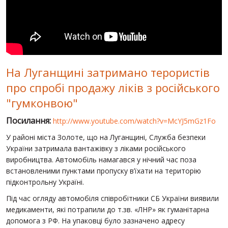
СВІТ ПРО УКРАЇНУ
ПУБЛІЧНІ ЛЮДИ
РОСІЙСЬКО-УКРАЇНСЬКА ВІЙНА
На Луганщині затримано терористів
"WINTER ON FIRE"
про спробі продажу ліків з російського
ХРОНОЛОГІЯ ЄВРОМАЙДАНУ
"гумконвою"
ПОСЛУГИ
Посилання:
http://www.youtube.com/watch?v=McYJ5mGz1Fo
ШУ
У районі міста Золоте, що на Луганщині, Служба безпеки
України затримала вантажівку з ліками російського
виробництва. Автомобіль намагався у нічний час поза
встановленими пунктами пропуску в’їхати на територію
підконтрольну Україні.
Під час огляду автомобіля співробітники СБ України виявили
медикаменти, які потрапили до т.зв. «ЛНР» як гуманітарна
допомога з РФ. На упаковці було зазначено адресу