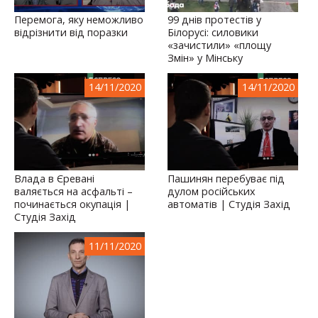
Перемога, яку неможливо
99 днів протестів у
відрізнити від поразки
Білорусі: силовики
«зачистили» «площу
Змін» у Мінську
14/11/2020
14/11/2020
Влада в Єревані
Пашинян перебуває під
валяється на асфальті –
дулом російських
починається окупація |
автоматів | Студія Захід
Студія Захід
11/11/2020