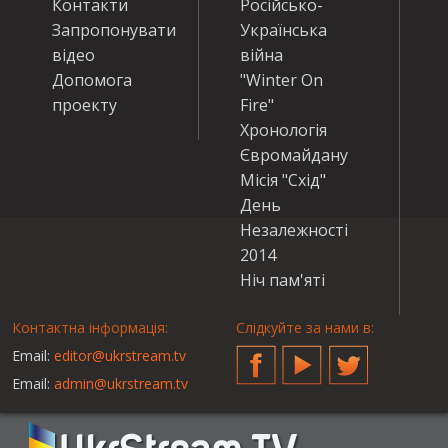
Контакти
Російсько-
Запропонувати
Українська
відео
війна
Допомога
"Winter On
проекту
Fire"
Хронологія
Євромайдану
Місія "Схід"
День
Незалежності
2014
Ніч пам'яті
Контактна інформація:
Слідкуйте за нами в:
Email:
editor@ukrstream.tv
Facebook
YouTube
Twitter
Email:
admin@ukrstream.tv