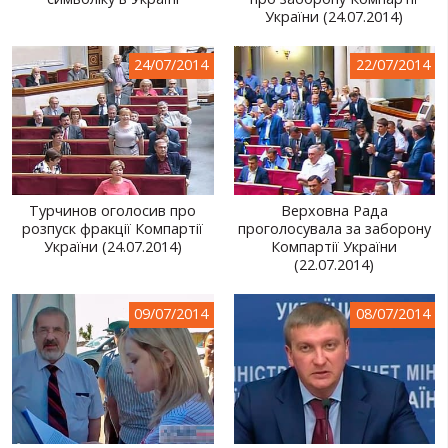
України (24.07.2014)
СВІТ ПРО УКРАЇНУ
ПУБЛІЧНІ ЛЮДИ
24/07/2014
22/07/2014
РОСІЙСЬКО-УКРАЇНСЬКА ВІЙНА
"WINTER ON FIRE"
ХРОНОЛОГІЯ ЄВРОМАЙДАНУ
Турчинов оголосив про
Верховна Рада
ПОСЛУГИ
розпуск фракції Компартії
проголосувала за заборону
України (24.07.2014)
Компартії України
ШУ
(22.07.2014)
09/07/2014
08/07/2014