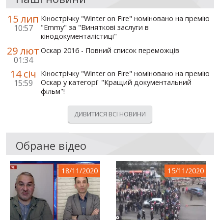
15 лип
Кінострічку "Winter on Fire" номіновано на премію
10:57
"Emmy" за "Виняткові заслуги в
кінодокументалістиці"
29 лют
Оскар 2016 - Повний список переможців
01:34
14 січ
Кінострічку "Winter on Fire" номіновано на премію
15:59
Оскар у категорії "Кращий документальний
фільм"!
ДИВИТИСЯ ВСІ НОВИНИ
Обране відео
18/11/2020
15/11/2020