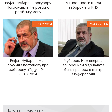
Рефат Чубаров прокурору
Мін'юст просить суд
Поклонській: Не розумію
заборонити КПУ
російську мову
05/07/2014
26/06/2014
Рефат Чубаров: Мені
Чубаров: Нам вперше
вручили постанову про
заборонили відзначати
заборону в'їзду в РФ,
День прапора в центрі
05.07.2014
Сімферополя
Наші новини