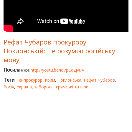
СВІТ ПРО УКРАЇНУ
ПУБЛІЧНІ ЛЮДИ
РОСІЙСЬКО-УКРАЇНСЬКА ВІЙНА
Рефат Чубаров прокурору
"WINTER ON FIRE"
Поклонській: Не розумію російську
ХРОНОЛОГІЯ ЄВРОМАЙДАНУ
мову
ПОСЛУГИ
Посилання:
http://youtu.be/io7pCq2jvu4
ШУ
Теги:
Генпрокурор
,
Крим
,
Поклонська
,
Рефат Чубаров
,
Росія
,
Україна
,
заборона
,
кримські татари