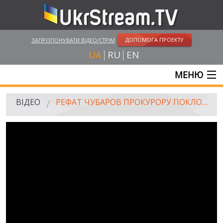
ДОПОМОГА ПРОЕКТУ
ЗАПРОПОНУВАТИ ВІДЕО/СТРІМ
UA
RU
EN
МЕНЮ
ГОЛОВНА
ВІДЕО
РЕФАТ ЧУБАРОВ ПРОКУРОРУ ПОКЛОНСЬКІЙ: НЕ РОЗУМІЮ РОСІЙСЬКУ МОВУ
ОНЛАЙН ТРАНСЛЯЦІЇ
ВІДЕО
UKRSTREAM.TV
ВІДЕО ЗМІ
АМАТОРСЬКЕ ВІДЕО
ХУДОЖНІ ТА ДОКУМЕНТАЛЬНІ ПРОЕКТИ