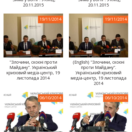
20.11.2015
20.11.2015
СВІТ ПРО УКРАЇНУ
ПУБЛІЧНІ ЛЮДИ
19/11/2014
19/11/2014
РОСІЙСЬКО-УКРАЇНСЬКА ВІЙНА
"WINTER ON FIRE"
ХРОНОЛОГІЯ ЄВРОМАЙДАНУ
"Злочини, скоєні проти
(English) "Злочини, скоєні
ПОСЛУГИ
Майдану". Український
проти Майдану".
кризовий медіа-центр, 19
Український кризовий
ШУ
листопада 2014
медіа-центр, 19 листопада
2014
06/10/2014
06/10/2014