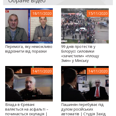
18/11/2020
15/11/2020
Перемога, яку неможливо
99 днів протестів у
відрізнити від поразки
Білорусі: силовики
«зачистили» «площу
Змін» у Мінську
14/11/2020
14/11/2020
Влада в Єревані
Пашинян перебуває під
валяється на асфальті –
дулом російських
починається окупація |
автоматів | Студія Захід