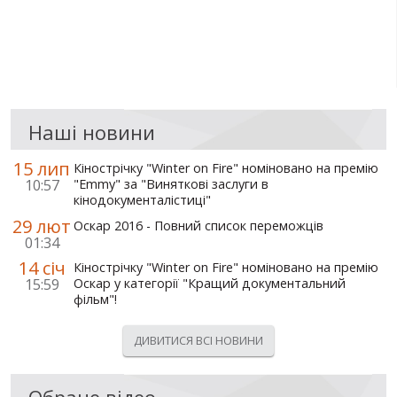
Наші новини
15 лип
Кінострічку "Winter on Fire" номіновано на премію
10:57
"Emmy" за "Виняткові заслуги в
кінодокументалістиці"
29 лют
Оскар 2016 - Повний список переможців
01:34
14 січ
Кінострічку "Winter on Fire" номіновано на премію
15:59
Оскар у категорії "Кращий документальний
фільм"!
ДИВИТИСЯ ВСІ НОВИНИ
Обране відео