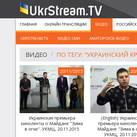
ГЛАВНАЯ
ОНЛАЙН ТРАНСЛЯЦИИ
ВИДЕО
РОССИЙСК
UKRSTREAM.TV
ВИДЕО СМИ
АМАТОРСКОЕ ВИДЕО
ВИДЕО
ПО ТЕГУ: "УКРАИНСКИЙ 
20/11/2015
20
Украинская премьера
(English) Украин
киноленты о Майдане "Зима
премьера киноле
в огне". УКМЦ, 20.11.2015
Майдане "Зима в о
УКМЦ, 20.11.20