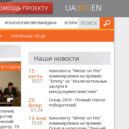
UA
RU
EN
ОМОЩЬ ПРОЕКТУ
ИСКАТЬ
ХРОНОЛОГИЯ ЄВРОМАЙДАНА
УСЛУГИ
У
ПУБЛИЧНЫЕ ЛЮДИ
Наши новости
19/11/2014
15
Кинолента "Winter on Fire"
июль
номинирована на премию
10:57
"Emmy" за "Исключительные
заслуги в
кинодокументалистике"
29
Оскар 2016 - Полный список
февр.
победителей
01:34
упления,
против
14 янв.
Киноленту "Winter on Fire"
инский
15:59
номинирована на премию
центр, 19
Оскар в категории "Лучший