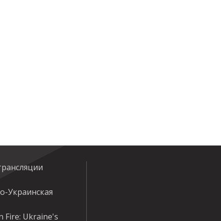
трансляции
ко-Украинская
 Fire: Ukraine's