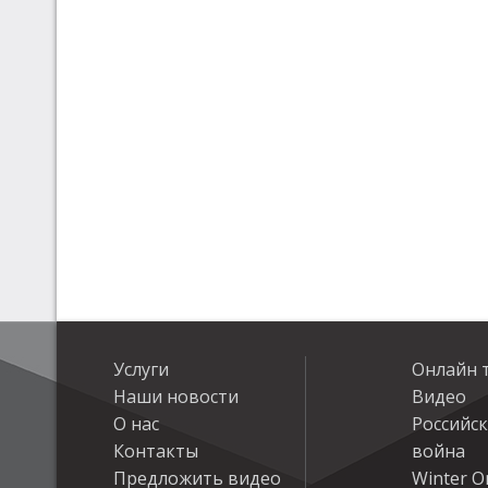
Услуги
Онлайн 
Наши новости
Видео
О нас
Российс
Контакты
война
Предложить видео
Winter On