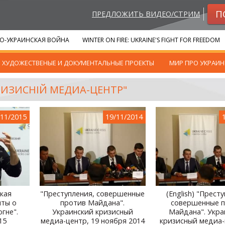
П
ПРЕДЛОЖИТЬ ВИДЕО/СТРИМ
О-УКРАИНСКАЯ ВОЙНА
WINTER ON FIRE: UKRAINE'S FIGHT FOR FREEDOM
ХУДОЖЕСТВЕНЫЕ И ДОКУМЕНТАЛЬНЫЕ ПРОЕКТЫ
МИР ПРО УКРАИН
КРИЗИСНІЙ МЕДИА-ЦЕНТР"
/11/2015
19/11/2014
ская
"Преступления, совершенные
(English) "Прест
нты о
против Майдана".
совершенные 
гне".
Украинский кризисный
Майдана". Укра
15
медиа-центр, 19 ноября 2014
кризисный медиа-