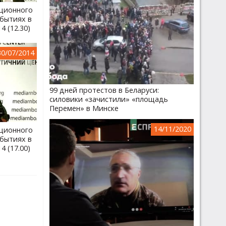
ционного
бытиях в
4 (12.30)
30/07/2014
99 дней протестов в Беларуси:
силовики «зачистили» «площадь
Перемен» в Минске
14/11/2020
ционного
бытиях в
4 (17.00)