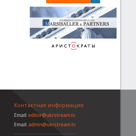
Контактная информация:
Email:
editor@ukrstream.tv
Email:
admin@ukrstream.tv