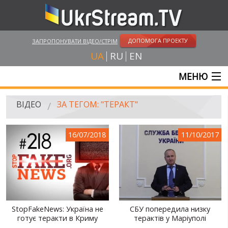
ДОПОМОГА ПРОЕКТУ
ЗАПРОПОНУВАТИ ВІДЕО/СТРІМ
UA
RU
EN
МЕНЮ
ГОЛОВНА
ВІДЕО
ЗА ТЕГОМ: "ТЕРАКТ"
ОНЛАЙН ТРАНСЛЯЦІЇ
16/07/2018
11/10/2017
ВІДЕО
UKRSTREAM.TV
ВІДЕО ЗМІ
АМАТОРСЬКЕ ВІДЕО
StopFakeNews: Україна не
СБУ попередила низку
готує теракти в Криму
терактів у Маріуполі
ХУДОЖНІ ТА ДОКУМЕНТАЛЬНІ ПРОЕКТИ