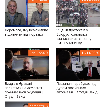
Перемога, яку неможливо
99 днів протестів у
відрізнити від поразки
Білорусі: силовики
«зачистили» «площу
Змін» у Мінську
14/11/2020
14/11/2020
Влада в Єревані
Пашинян перебуває під
валяється на асфальті –
дулом російських
починається окупація |
автоматів | Студія Захід
Студія Захід
11/11/2020