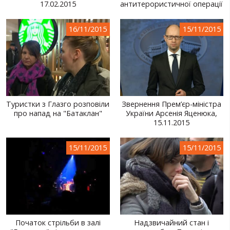
17.02.2015
антитерористичної операції
16/11/2015
15/11/2015
Туристки з Глазго розповіли
Звернення Прем’єр-міністра
про напад на "Батаклан"
України Арсенія Яценюка,
15.11.2015
15/11/2015
15/11/2015
Початок стрільби в залі
Надзвичайний стан і