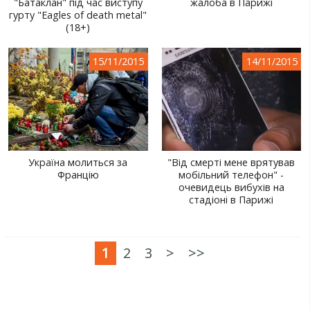
"Батаклан" під час виступу
жалоба в Парижі
гурту "Eagles of death metal"
(18+)
15/11/2015
14/11/2015
Україна молиться за
"Від смерті мене врятував
Францію
мобільний телефон" -
очевидець вибухів на
стадіоні в Парижі
1
2
3
>
>>