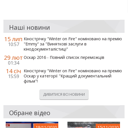
Наші новини
15 лип
Кінострічку "Winter on Fire" номіновано на премію
10:57
"Emmy" за "Виняткові заслуги в
кінодокументалістиці"
29 лют
Оскар 2016 - Повний список переможців
01:34
14 січ
Кінострічку "Winter on Fire" номіновано на премію
15:59
Оскар у категорії "Кращий документальний
фільм"!
ДИВИТИСЯ ВСІ НОВИНИ
Обране відео
18/11/2020
15/11/2020