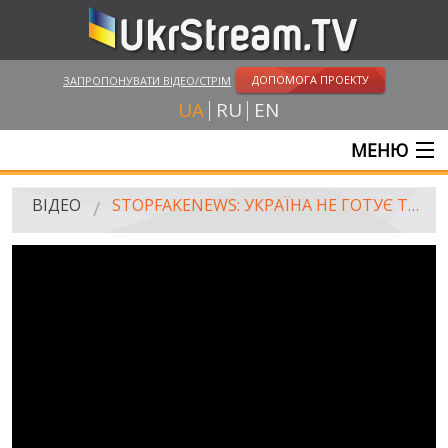
ДОПОМОГА ПРОЕКТУ
ЗАПРОПОНУВАТИ ВІДЕО/СТРІМ
UA
RU
EN
МЕНЮ
ГОЛОВНА
ВІДЕО
STOPFAKENEWS: УКРАЇНА НЕ ГОТУЄ ТЕРАКТИ В КРИМУ
ОНЛАЙН ТРАНСЛЯЦІЇ
ВІДЕО
UKRSTREAM.TV
ВІДЕО ЗМІ
АМАТОРСЬКЕ ВІДЕО
ХУДОЖНІ ТА ДОКУМЕНТАЛЬНІ ПРОЕКТИ