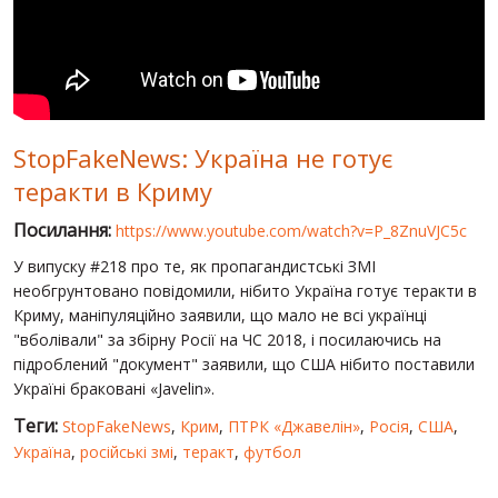
СВІТ ПРО УКРАЇНУ
ПУБЛІЧНІ ЛЮДИ
РОСІЙСЬКО-УКРАЇНСЬКА ВІЙНА
StopFakeNews: Україна не готує
"WINTER ON FIRE"
теракти в Криму
ХРОНОЛОГІЯ ЄВРОМАЙДАНУ
Посилання:
https://www.youtube.com/watch?v=P_8ZnuVJC5c
ПОСЛУГИ
У випуску #218 про те, як пропагандистські ЗМІ
ШУ
необгрунтовано повідомили, нібито Україна готує теракти в
Криму, маніпуляційно заявили, що мало не всі українці
"вболівали" за збірну Росії на ЧС 2018, і посилаючись на
підроблений "документ" заявили, що США нібито поставили
Україні браковані «Javelin».
Теги:
StopFakeNews
,
Крим
,
ПТРК «Джавелін»
,
Росія
,
США
,
Україна
,
російські змі
,
теракт
,
футбол