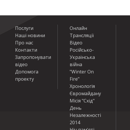
Послуги
Онлайн
Наші новини
Трансляції
Про нас
Відео
Контакти
Російсько-
Запропонувати
Українська
відео
війна
Допомога
"Winter On
проекту
Fire"
Хронологія
Євромайдану
Місія "Схід"
День
Незалежності
2014
Ніч пам'яті