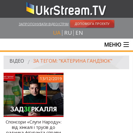
ДОПОМОГА ПРОЕКТУ
ЗАПРОПОНУВАТИ ВІДЕО/СТРІМ
UA
RU
EN
МЕНЮ
ГОЛОВНА
ВІДЕО
ЗА ТЕГОМ: "КАТЕРИНА ГАНДЗЮК"
ОНЛАЙН ТРАНСЛЯЦІЇ
13/12/2019
ВІДЕО
UKRSTREAM.TV
ВІДЕО ЗМІ
АМАТОРСЬКЕ ВІДЕО
Спонсори «Слуги Народу»:
від хінкалі і трусів до
ХУДОЖНІ ТА ДОКУМЕНТАЛЬНІ ПРОЕКТИ
радника фігуранта справи