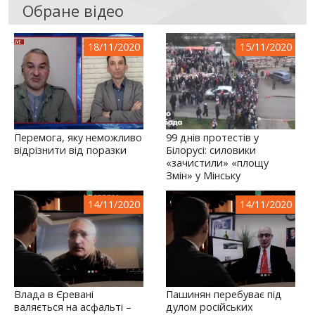
Обране відео
18/11/2020
15/11/2020
Перемога, яку неможливо
99 днів протестів у
відрізнити від поразки
Білорусі: силовики
«зачистили» «площу
Змін» у Мінську
14/11/2020
14/11/2020
Влада в Єревані
Пашинян перебуває під
валяється на асфальті –
дулом російських