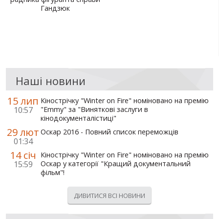
Гандзюк
СВІТ ПРО УКРАЇНУ
ПУБЛІЧНІ ЛЮДИ
РОСІЙСЬКО-УКРАЇНСЬКА ВІЙНА
"WINTER ON FIRE"
Наші новини
ХРОНОЛОГІЯ ЄВРОМАЙДАНУ
15 лип
Кінострічку "Winter on Fire" номіновано на премію
10:57
"Emmy" за "Виняткові заслуги в
ПОСЛУГИ
кінодокументалістиці"
ШУ
29 лют
Оскар 2016 - Повний список переможців
01:34
14 січ
Кінострічку "Winter on Fire" номіновано на премію
15:59
Оскар у категорії "Кращий документальний
фільм"!
ДИВИТИСЯ ВСІ НОВИНИ