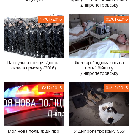
Дніпропетровську
СВІТ ПРО УКРАЇНУ
ПУБЛІЧНІ ЛЮДИ
17/01/2016
05/01/2016
РОСІЙСЬКО-УКРАЇНСЬКА ВІЙНА
"WINTER ON FIRE"
ХРОНОЛОГІЯ ЄВРОМАЙДАНУ
Патрульна поліція Дніпра
Як лікарі "піднімають на
ПОСЛУГИ
склала присягу (2016)
ноги" бійців у
Дніпропетровську
ШУ
18/12/2015
04/12/2015
Моя нова поліція: Дніпро
У Дніпропетровську СБУ