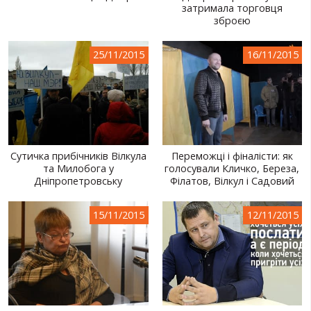
затримала торговця
зброєю
25/11/2015
16/11/2015
Сутичка прибічників Вілкула
Переможці і фіналісти: як
та Милобога у
голосували Кличко, Береза,
Дніпропетровську
Філатов, Вілкул і Садовий
15/11/2015
12/11/2015