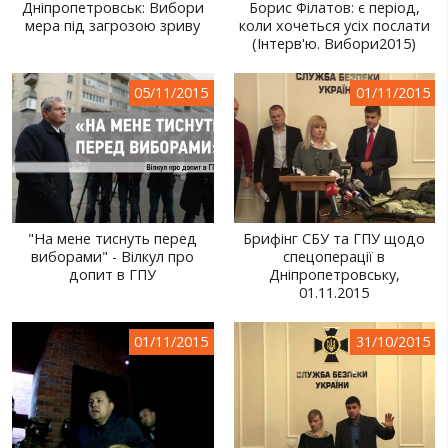
Дніпропетровськ: Вибори
Борис Філатов: є період,
мера під загрозою зриву
коли хочеться усіх послати
(Інтерв'ю. Вибори2015)
05/11/2015
01/11/2015
"На мене тиснуть перед
Брифінг СБУ та ГПУ щодо
виборами" - Вілкул про
спецоперації в
допит в ГПУ
Дніпропетровську,
01.11.2015
01/11/2015
31/10/2015