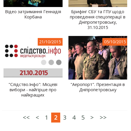
Відео затримання Геннадія
Брифінг СБУ та ГПУ щодо
Корбана
проведення спецоперації в
Дніпропетровську,
31.10.2015
21/10/2015
05/10/2015
"Слідство.Інфо": Місцеві
"Аеропорт". Презентація в
вибори - найгірше про
Дніпропетровську
найкращих
<<
<
1
2
3
4
5
>
>>