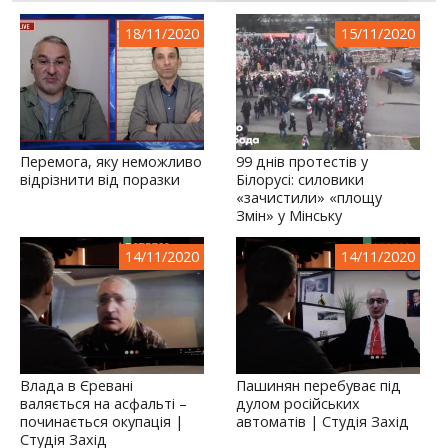
18/11/2020
15/11/2020
Перемога, яку неможливо
99 днів протестів у
відрізнити від поразки
Білорусі: силовики
«зачистили» «площу
Змін» у Мінську
14/11/2020
14/11/2020
Влада в Єревані
Пашинян перебуває під
валяється на асфальті –
дулом російських
починається окупація |
автоматів | Студія Захід
Студія Захід