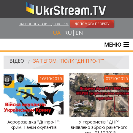
ДОПОМОГА ПРОЕКТУ
ЗАПРОПОНУВАТИ ВІДЕО/СТРІМ
UA
RU
EN
МЕНЮ
ГОЛОВНА
ВІДЕО
ЗА ТЕГОМ: "ПОЛК "ДНІПРО-1""
ОНЛАЙН ТРАНСЛЯЦІЇ
16/10/2015
07/10/2015
ВІДЕО
UKRSTREAM.TV
ВІДЕО ЗМІ
АМАТОРСЬКЕ ВІДЕО
Аеророзвідка "Дніпро-1":
У терористів "ДНР"
Крим. Танки окупантів
виявлено зброю ракетного
ХУДОЖНІ ТА ДОКУМЕНТАЛЬНІ ПРОЕКТИ
типу, 01.10.2015