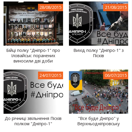
28/08/2015
21/08/2015
Бійці полку "Дніпро-1" про
Вихід полку "Дніпро-1" з
Іловайськ: поранених
Пісків
виносили дві доби
24/07/2015
06/07/2015
До річниці звільнення Пісків
"Все буде Дніпро" у
полком "Дніпро-1"
Верхньодніпровську