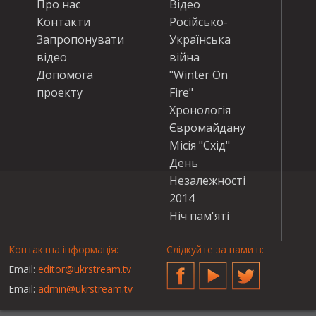
Про нас
Відео
Контакти
Російсько-
Запропонувати
Українська
відео
війна
Допомога
"Winter On
проекту
Fire"
Хронологія
Євромайдану
Місія "Схід"
День
Незалежності
2014
Ніч пам'яті
Контактна інформація:
Слідкуйте за нами в:
Email:
editor@ukrstream.tv
Facebook
YouTube
Twitter
Email:
admin@ukrstream.tv