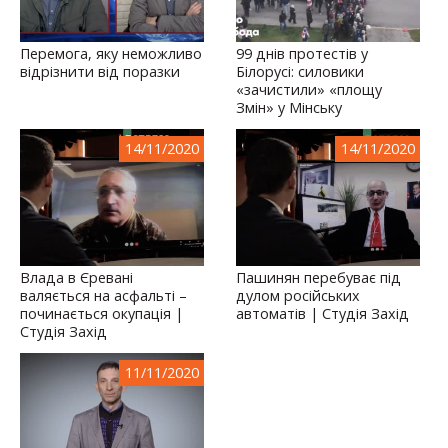
Перемога, яку неможливо
99 днів протестів у
відрізнити від поразки
Білорусі: силовики
«зачистили» «площу
Змін» у Мінську
14/11/2020
14/11/2020
Влада в Єревані
Пашинян перебуває під
валяється на асфальті –
дулом російських
починається окупація |
автоматів | Студія Захід
Студія Захід
11/11/2020