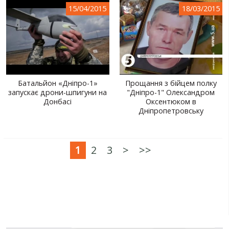
15/04/2015
18/03/2015
Батальйон «Дніпро-1»
Прощання з бійцем полку
запускає дрони-шпигуни на
"Дніпро-1" Олександром
Донбасі
Оксентюком в
Дніпропетровську
1
2
3
>
>>