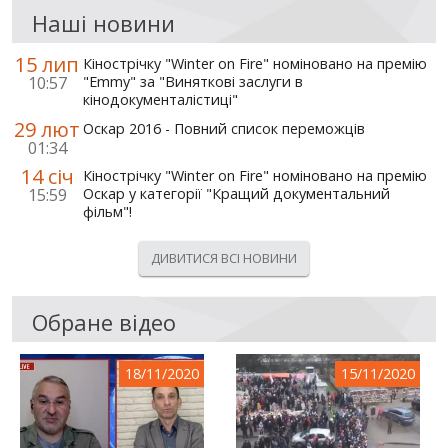
Наші новини
15 лип
Кінострічку "Winter on Fire" номіновано на премію
10:57
"Emmy" за "Виняткові заслуги в
кінодокументалістиці"
29 лют
Оскар 2016 - Повний список переможців
01:34
14 січ
Кінострічку "Winter on Fire" номіновано на премію
15:59
Оскар у категорії "Кращий документальний
фільм"!
ДИВИТИСЯ ВСІ НОВИНИ
Обране відео
18/11/2020
15/11/2020