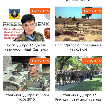
СВІТ ПРО УКРАЇНУ
17/09/2015
14/09/2015
ПУБЛІЧНІ ЛЮДИ
РОСІЙСЬКО-УКРАЇНСЬКА ВІЙНА
"WINTER ON FIRE"
ХРОНОЛОГІЯ ЄВРОМАЙДАНУ
Полк "Дніпро-1": докази
Полк "Дніпро-1": тренування
невинності Надії Савченко
на полігоні
ПОСЛУГИ
ШУ
12/09/2015
30/08/2015
Батальйон "Дніпро 1": Піски,
Батальйон "Дніпро-1":
16.08.2015
Річниця Іловайської трагедії