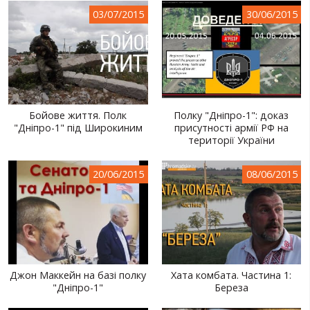
03/07/2015
30/06/2015
Бойове життя. Полк
Полку "Дніпро-1": доказ
"Дніпро-1" під Широкиним
присутності армії РФ на
території України
20/06/2015
08/06/2015
Джон Маккейн на базі полку
Хата комбата. Частина 1:
"Дніпро-1"
Береза