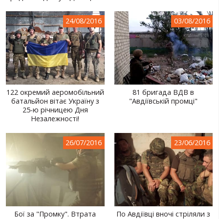
24/08/2016
03/08/2016
122 окремий аеромобільний
81 бригада ВДВ в
батальйон вітає Україну з
"Авдіївській промці"
25-ю річницею Дня
Незалежності!
26/07/2016
23/06/2016
Бої за "Промку". Втрата
По Авдіївці вночі стріляли з