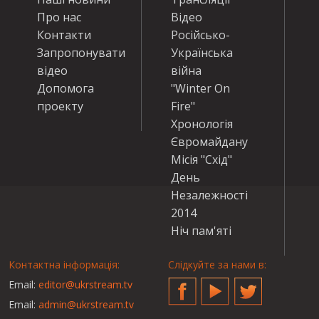
Про нас
Відео
Контакти
Російсько-
Запропонувати
Українська
відео
війна
Допомога
"Winter On
проекту
Fire"
Хронологія
Євромайдану
Місія "Схід"
День
Незалежності
2014
Ніч пам'яті
Контактна інформація:
Слідкуйте за нами в:
Email:
editor@ukrstream.tv
Facebook
YouTube
Twitter
Email:
admin@ukrstream.tv