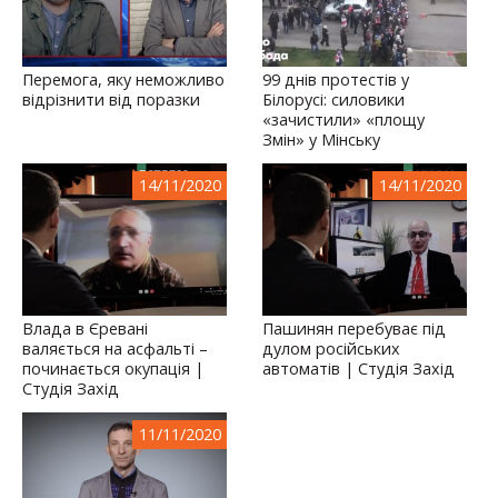
Перемога, яку неможливо
99 днів протестів у
відрізнити від поразки
Білорусі: силовики
«зачистили» «площу
Змін» у Мінську
14/11/2020
14/11/2020
Влада в Єревані
Пашинян перебуває під
валяється на асфальті –
дулом російських
починається окупація |
автоматів | Студія Захід
Студія Захід
11/11/2020