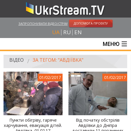
ДОПОМОГА ПРОЕКТУ
ЗАПРОПОНУВАТИ ВІДЕО/СТРІМ
UA
RU
EN
МЕНЮ
ГОЛОВНА
ВІДЕО
ЗА ТЕГОМ: "АВДІЇВКА"
ОНЛАЙН ТРАНСЛЯЦІЇ
01/02/2017
01/02/2017
ВІДЕО
UKRSTREAM.TV
ВІДЕО ЗМІ
АМАТОРСЬКЕ ВІДЕО
Пункти обігріву, гаряче
Від початку обстрілів
харчування, евакуація дітей.
Авдіївки до Дніпра
ХУДОЖНІ ТА ДОКУМЕНТАЛЬНІ ПРОЕКТИ
Авдіївка, 01.02.17
доставили 11 поранених