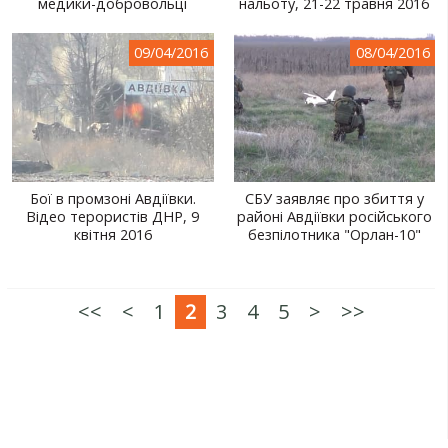
медики-добровольці
нальоту, 21-22 травня 2016
09/04/2016
08/04/2016
Бої в промзоні Авдіївки.
СБУ заявляє про збиття у
Відео терористів ДНР, 9
районі Авдіївки російського
квітня 2016
безпілотника "Орлан-10"
<<
<
1
2
3
4
5
>
>>