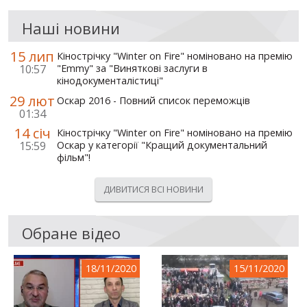
Наші новини
15 лип
Кінострічку "Winter on Fire" номіновано на премію
10:57
"Emmy" за "Виняткові заслуги в
кінодокументалістиці"
29 лют
Оскар 2016 - Повний список переможців
01:34
14 січ
Кінострічку "Winter on Fire" номіновано на премію
15:59
Оскар у категорії "Кращий документальний
фільм"!
ДИВИТИСЯ ВСІ НОВИНИ
Обране відео
18/11/2020
15/11/2020