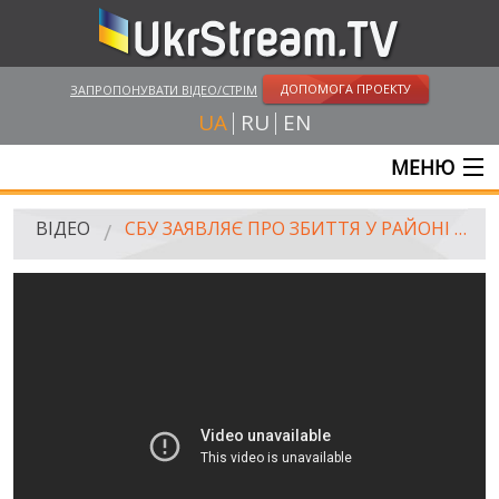
ДОПОМОГА ПРОЕКТУ
ЗАПРОПОНУВАТИ ВІДЕО/СТРІМ
UA
RU
EN
МЕНЮ
ГОЛОВНА
ВІДЕО
СБУ ЗАЯВЛЯЄ ПРО ЗБИТТЯ У РАЙОНІ АВДІЇВКИ РОСІЙСЬКОГО БЕЗПІЛОТНИКА "ОРЛАН-10"
ОНЛАЙН ТРАНСЛЯЦІЇ
ВІДЕО
UKRSTREAM.TV
ВІДЕО ЗМІ
АМАТОРСЬКЕ ВІДЕО
ХУДОЖНІ ТА ДОКУМЕНТАЛЬНІ ПРОЕКТИ