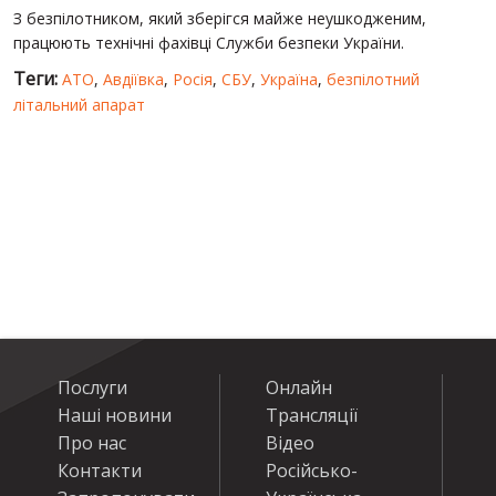
З безпілотником, який зберігся майже неушкодженим,
працюють технічні фахівці Служби безпеки України.
Теги:
АТО
,
Авдіївка
,
Росія
,
СБУ
,
Україна
,
безпілотний
літальний апарат
Послуги
Онлайн
Наші новини
Трансляції
Про нас
Відео
Контакти
Російсько-