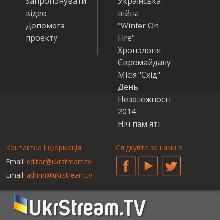
Запропонувати
Українська
відео
війна
Допомога
"Winter On
проекту
Fire"
Хронологія
Євромайдану
Місія "Схід"
День
Незалежності
2014
Ніч пам'яті
Контактна інформація:
Слідкуйте за нами в:
Email:
editor@ukrstream.tv
Facebook
YouTube
Twitter
Email:
admin@ukrstream.tv