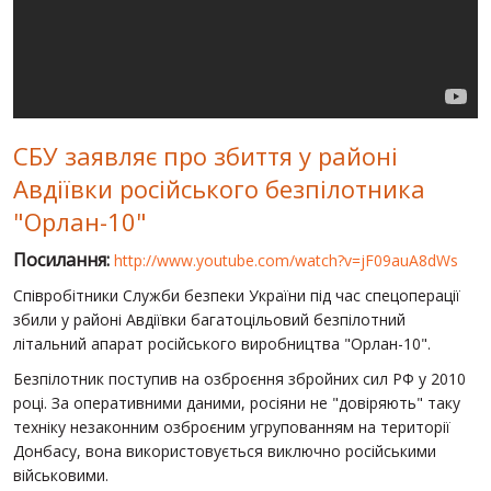
СВІТ ПРО УКРАЇНУ
ПУБЛІЧНІ ЛЮДИ
РОСІЙСЬКО-УКРАЇНСЬКА ВІЙНА
СБУ заявляє про збиття у районі
"WINTER ON FIRE"
Авдіївки російського безпілотника
ХРОНОЛОГІЯ ЄВРОМАЙДАНУ
"Орлан-10"
ПОСЛУГИ
Посилання:
http://www.youtube.com/watch?v=jF09auA8dWs
ШУ
Співробітники Служби безпеки України під час спецоперації
збили у районі Авдіївки багатоцільовий безпілотний
літальний апарат російського виробництва "Орлан-10".
Безпілотник поступив на озброєння збройних сил РФ у 2010
році. За оперативними даними, росіяни не "довіряють" таку
техніку незаконним озброєним угрупованням на території
Донбасу, вона використовується виключно російськими
військовими.