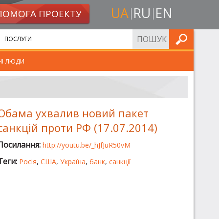
UA
RU
EN
ПОМОГА ПРОЕКТУ
ШУКАТИ
ПОСЛУГИ
НІ ЛЮДИ
Обама ухвалив новий пакет
санкцій проти РФ (17.07.2014)
Посилання:
http://youtu.be/_hJfJuR50vM
Теги:
Росія
,
США
,
Україна
,
банк
,
санкції